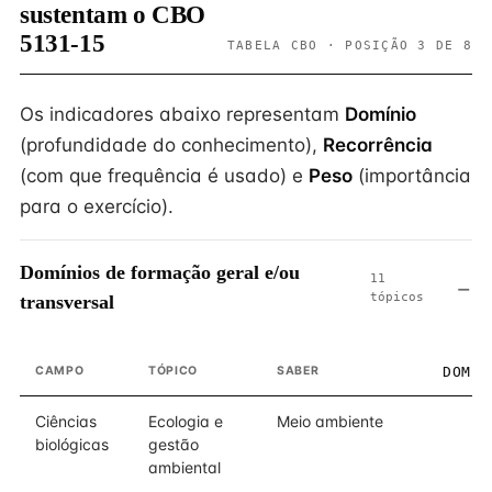
sustentam o CBO
5131-15
TABELA CBO · POSIÇÃO 3 DE 8
Os indicadores abaixo representam
Domínio
(profundidade do conhecimento),
Recorrência
(com que frequência é usado) e
Peso
(importância
para o exercício).
Domínios de formação geral e/ou
11
tópicos
transversal
CAMPO
TÓPICO
SABER
DOMÍN
Ciências
Ecologia e
Meio ambiente
biológicas
gestão
ambiental