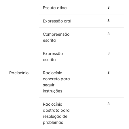
Escuta ativa
3
3
Expressão oral
3
3
Compreensão
3
3
escrita
Expressão
3
3
escrita
Raciocínio
Raciocínio
3
3
concreto para
seguir
instruções
Raciocínio
3
3
abstrato para
resolução de
problemas