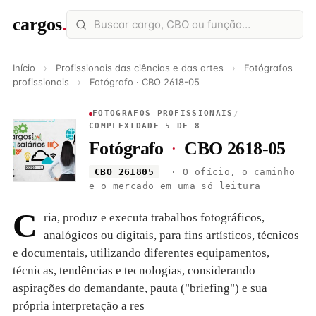
cargos
.
Início
›
Profissionais das ciências e das artes
›
Fotógrafos
profissionais
›
Fotógrafo · CBO 2618-05
FOTÓGRAFOS PROFISSIONAIS
/
COMPLEXIDADE 5 DE 8
Fotógrafo
·
CBO 2618-05
CBO 261805
· O ofício, o caminho
e o mercado em uma só leitura
C
ria, produz e executa trabalhos fotográficos,
analógicos ou digitais, para fins artísticos, técnicos
e documentais, utilizando diferentes equipamentos,
técnicas, tendências e tecnologias, considerando
aspirações do demandante, pauta ("briefing") e sua
própria interpretação a res