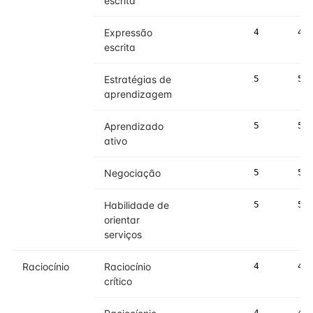
escrita
Expressão
4
4
escrita
Estratégias de
5
5
aprendizagem
Aprendizado
5
5
ativo
Negociação
5
5
Habilidade de
5
5
orientar
serviços
Raciocínio
Raciocínio
4
4
crítico
4
4