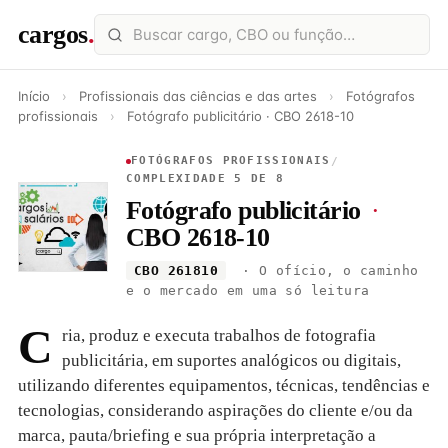
cargos
.
Início
›
Profissionais das ciências e das artes
›
Fotógrafos
profissionais
›
Fotógrafo publicitário · CBO 2618-10
FOTÓGRAFOS PROFISSIONAIS
/
COMPLEXIDADE 5 DE 8
Fotógrafo publicitário
·
CBO 2618-10
CBO 261810
· O ofício, o caminho
e o mercado em uma só leitura
C
ria, produz e executa trabalhos de fotografia
publicitária, em suportes analógicos ou digitais,
utilizando diferentes equipamentos, técnicas, tendências e
tecnologias, considerando aspirações do cliente e/ou da
marca, pauta/briefing e sua própria interpretação a