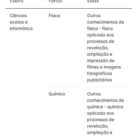
CAMPO
TÓPICO
SABER
D
Ciências
Física
Outros
exatas e
conhecimentos de
informática
física - física
aplicada aos
processos de
revelação,
ampliação e
impressão de
filmes e imagens
fotográficas
publicitárias
Química
Outros
conhecimentos de
química - química
aplicada aos
processos de
revelação,
ampliação e