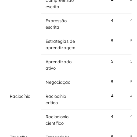
Compreensão
escrita
Expressão
4
4
escrita
Estratégias de
5
5
aprendizagem
Aprendizado
5
5
ativo
Negociação
5
5
Raciocínio
Raciocínio
4
4
crítico
Raciocíonio
4
4
científico
5
5