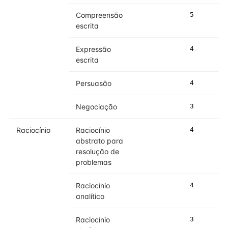
Compreensão
5
5
escrita
Expressão
4
5
escrita
Persuasão
4
4
Negociação
3
4
Raciocínio
Raciocínio
4
4
abstrato para
resolução de
problemas
Raciocínio
4
5
analítico
Raciocínio
3
3