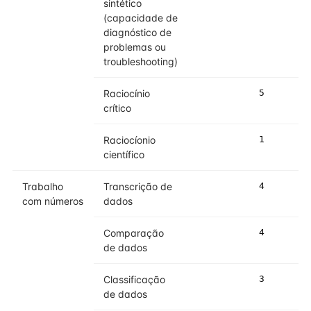
sintético
(capacidade de
diagnóstico de
problemas ou
troubleshooting)
Raciocínio
5
5
crítico
Raciocíonio
1
2
científico
Trabalho
Transcrição de
4
4
com números
dados
Comparação
4
4
de dados
Classificação
3
4
de dados