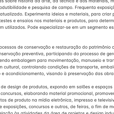
as sobre história da arte, da técnica e dos materiais, 
odutibilidade e pesquisa de campo. Frequenta exposiç
tualizado. Experimenta ideias e materiais, para criar 
testes e ensaios nos materiais e produtos, para determ
em utilizados. Pode especializar-se em um segmento es
ocessos de conservação e restauração do patrimônio cu
servação preventiva, participando do processo de ge
lvendo embalagem para movimentação, manuseio e tran
m cultural, controlando condições de transporte, emba
e acondicionamento, visando à preservação das obra
s de design de produtos, expondo em salões e espaços 
 concursos, elaborando material promocional, promove
tos de produto na mídia eletrônica, impressa e televisi
e exposições, concursos e outros, de feiras, a fim de 
elação às atividades da área de projetos e design indus