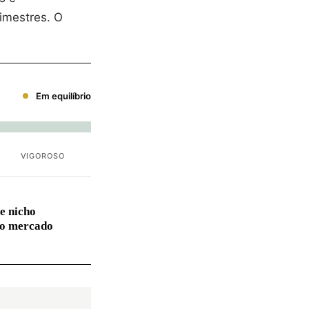
imestres. O
Em equilíbrio
VIGOROSO
e nicho
no mercado