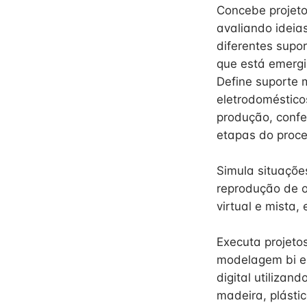
Concebe projeto
avaliando ideia
diferentes sup
que está emergi
Define suporte 
eletrodomésticos
produção, confer
etapas do proces
Simula situaçõe
reprodução de o
virtual e mista,
Executa projeto
modelagem bi e 
digital utilizan
madeira, plásti