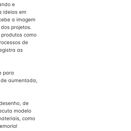
ando e
a ideias em
rcebe a imagem
dos projetos.
e produtos como
processos de
egistra as
e para
idade aumentada,
 desenho, de
xecuta modelo
 materiais, como
memorial