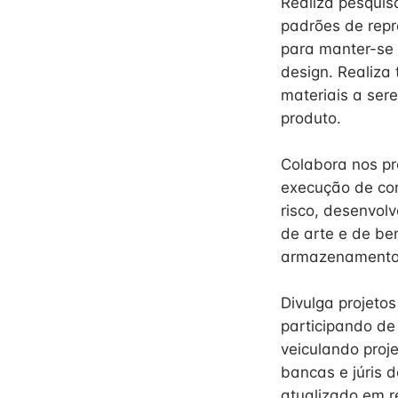
Realiza pesquis
padrões de repr
para manter-se a
design. Realiza 
materiais a ser
produto.
Colabora nos pr
execução de con
risco, desenvo
de arte e de be
armazenamento 
Divulga projeto
participando de
veiculando proje
bancas e júris d
atualizado em r