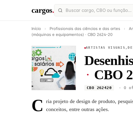
cargos
.
Início
›
Profissionais das ciências e das artes
›
Ar
(máquinas e equipamentos) · CBO 2624-20
ARTISTAS VISUAIS,DE
Desenhis
·
CBO 2
CBO 262420
· O of
C
ria projeto de design de produto, pesqui
conceitos, entre outras ações.