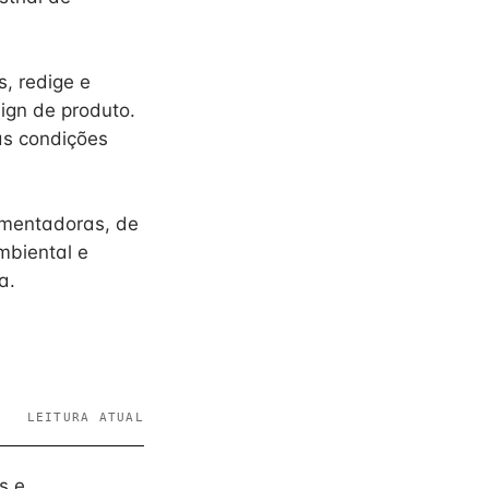
s, redige e
sign de produto.
as condições
amentadoras, de
mbiental e
a.
LEITURA ATUAL
s e