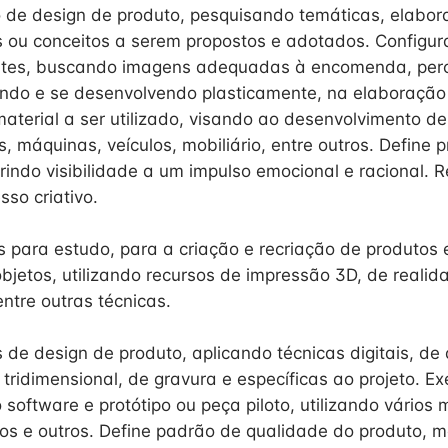
 de design de produto, pesquisando temáticas, elabor
s ou conceitos a serem propostos e adotados. Configur
ortes, buscando imagens adequadas à encomenda, pe
ndo e se desenvolvendo plasticamente, na elaboração 
material a ser utilizado, visando ao desenvolvimento d
, máquinas, veículos, mobiliário, entre outros. Define 
indo visibilidade a um impulso emocional e racional. R
so criativo.
s para estudo, para a criação e recriação de produtos 
bjetos, utilizando recursos de impressão 3D, de real
 entre outras técnicas.
s de design de produto, aplicando técnicas digitais, de
tridimensional, de gravura e específicas ao projeto. E
do software e protótipo ou peça piloto, utilizando vários
cos e outros. Define padrão de qualidade do produto, 