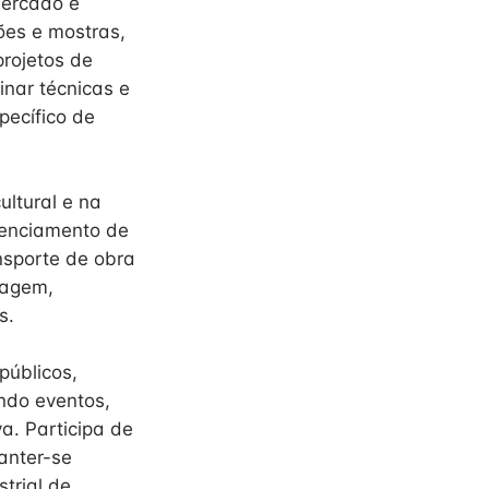
mercado e
ões e mostras,
projetos de
inar técnicas e
pecífico de
ltural e na
renciamento de
sporte de obra
lagem,
s.
públicos,
ndo eventos,
va. Participa de
manter-se
trial de