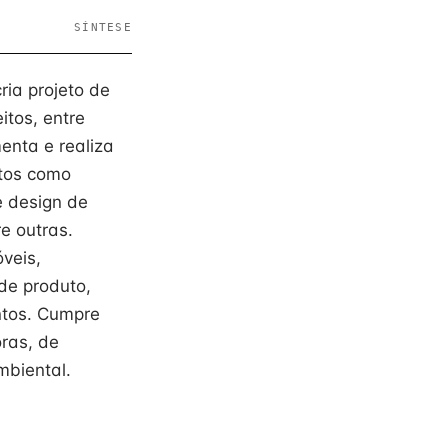
SÍNTESE
cria projeto de
itos, entre
enta e realiza
utos como
e design de
e outras.
veis,
 de produto,
entos. Cumpre
ras, de
mbiental.