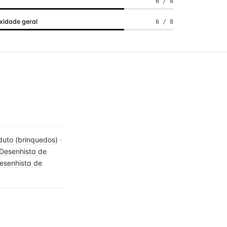
a
6 / 8
idade geral
6 / 8
duto (brinquedos)
·
Desenhista de
esenhista de