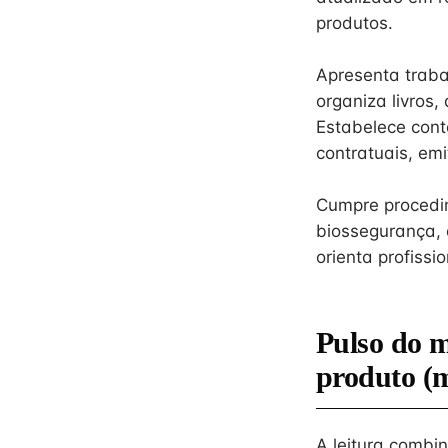
produtos.
Apresenta trabal
organiza livros,
Estabelece cont
contratuais, emi
Cumpre procedi
biossegurança, 
orienta profiss
Pulso do 
produto (
A leitura combi