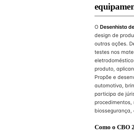
equipamen
O
Desenhista d
design de produ
outras ações. D
testes nos mate
eletrodomésticos
produto, aplica
Propõe e desenv
automotiva, brin
participa de júr
procedimentos, 
biossegurança, 
Como o CBO 26