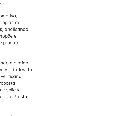
l.
omotiva,
ologias de
os, analisando
Propõe e
e produto.
ando o pedido
 necessidades do
verificar a
roposta,
e solicita
esign. Presta