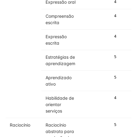
Expressão oral
4
4
Compreensão
4
4
escrita
Expressão
4
4
escrita
Estratégias de
5
5
aprendizagem
Aprendizado
5
5
ativo
Habilidade de
4
4
orientar
serviços
Raciocínio
Raciocínio
5
5
abstrato para