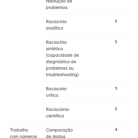
resolução de
problemas
Raciocínio
5
5
analítico
Raciocínio
5
5
sintético
(capacidade de
diagnóstico de
problemas ou
troubleshooting)
Raciocínio
5
5
crítico
Raciocíonio
5
5
científico
Trabalho
Comparação
4
4
com números
de dados