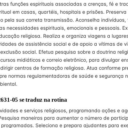
as funções espirituais associadas a crenças, fé e tra
ritual em casas, quartéis, hospitais e prisões. Preserva
do pela sua correta transmissão. Aconselha indivíduos, 
as necessidades espirituais, emocionais e pessoais. E
ucação religiosa. Realiza e organiza viagens a lugare
vidades de assistência social e de apoio a vítimas de vi
exclusão social. Efetua pesquisa sobre a doutrina reli
ecursos midiáticos e correio eletrônico, para divulgar 
 dirigir centros de formação religiosa. Atua conforme pr
mpre normas regulamentadoras de saúde e segurança n
iental.
31-05 se traduz na rotina
ividades e serviços religiosos, programando ações e 
Pesquisa maneiras para aumentar o número de partici
s programadas. Seleciona e prepara ajudantes para e