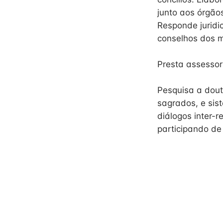
junto aos órgão
Responde juridi
conselhos dos m
Presta assessori
Pesquisa a doutr
sagrados, e sis
diálogos inter-r
participando de