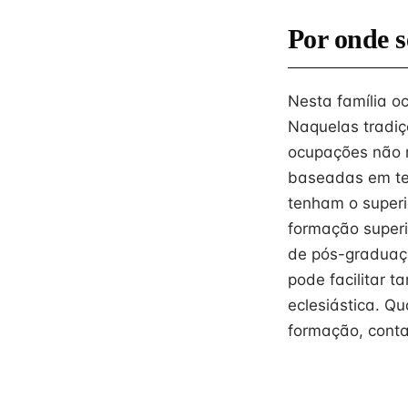
Por onde s
Nesta família o
Naquelas tradiç
ocupações não r
baseadas em text
tenham o superi
formação superi
de pós-graduaçã
pode facilitar 
eclesiástica. Qu
formação, conta