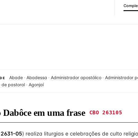
Complex
Abade
·
Abadessa
·
Administrador apostólico
·
Administrador p
DE
 de pastoral
·
Agonjaí
do Dabôce em uma frase
CBO 263105
 2631-05
) realiza liturgias e celebrações de culto religi