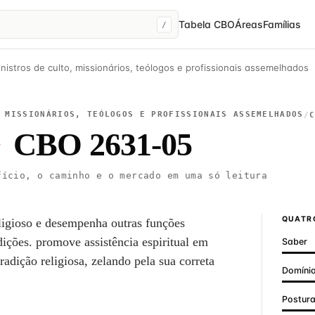
Tabela CBO
Áreas
Famílias
/
nistros de culto, missionários, teólogos e profissionais assemelhados
 MISSIONÁRIOS, TEÓLOGOS E PROFISSIONAIS ASSEMELHADOS
/
·
CBO 2631-05
ício, o caminho e o mercado em uma só leitura
QUATRO
religioso e desempenha outras funções
adições. promove assistência espiritual em
Saber
tradição religiosa, zelando pela sua correta
Domínio
Postur