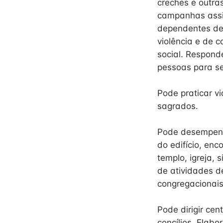
creches e outra
campanhas assis
dependentes de 
violência e de 
social. Respond
pessoas para se
Pode praticar v
sagrados.
Pode desempenh
do edifício, enc
templo, igreja, 
de atividades d
congregacionais
Pode dirigir ce
concílios. Elabo