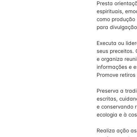
Presta orientaç
espirituais, emo
como produção de
para divulgação
Executa ou lide
seus preceitos. 
e organiza reuni
informações e es
Promove retiros 
Preserva a tradi
escritas, cuida
e conservando ri
ecologia e à co
Realiza ação as