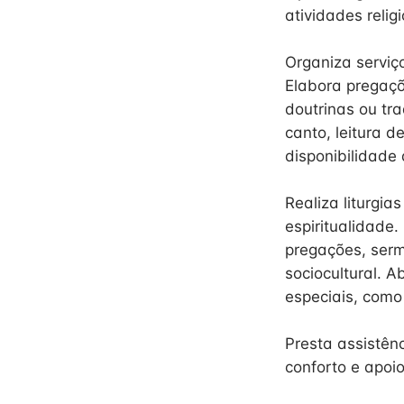
atividades relig
Organiza serviç
Elabora pregaçõ
doutrinas ou tr
canto, leitura d
disponibilidade
Realiza liturgia
espiritualidade.
pregações, ser
sociocultural. A
especiais, como
Presta assistênc
conforto e apoio