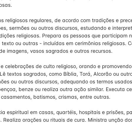
iosas.
os religiosos regulares, de acordo com tradições e prec
es, sermões ou outros discursos, estudando e interpret
adições religiosas. Prepara as pessoas que participam 
e texto ou outras - incluídas em cerimônias religiosas. 
 de imagens, vasos sagrados e outros recursos.
s e celebrações de culto religioso, orando e promovendo
 Lê textos sagrados, como Bíblia, Torá, Alcorão ou outro
mões ou outros discursos, adequando os termos usado
bençoa, benze ou realiza outra ação similar. Executa c
 casamentos, batismos, crismas, entre outras.
ia espiritual em casas, quartéis, hospitais e prisões, p
. Realiza orações ou rituais de cura. Ministra unção d