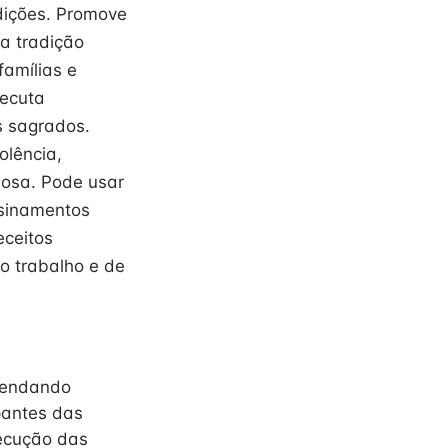
dições. Promove
 a tradição
famílias e
xecuta
s sagrados.
olência,
giosa. Pode usar
ensinamentos
eceitos
o trabalho e de
agendando
pantes das
xecução das