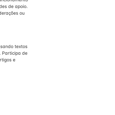
des de apoio.
ederações ou
lisando textos
 Participa de
rtigos e