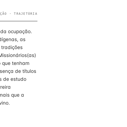
ÇÃO · TRAJETÓRIA
e da ocupação.
dígenas, as
 tradições
Missionários(as)
do que tenham
sença de títulos
s de estudo
reira
 mais que a
vino.