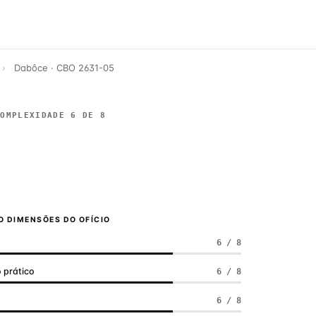
›
Dabôce · CBO 2631-05
COMPLEXIDADE 6 DE 8
 DIMENSÕES DO OFÍCIO
6 / 8
 prático
6 / 8
a
6 / 8