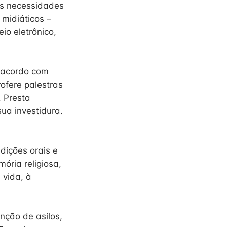
as necessidades
 midiáticos –
io eletrônico,
e acordo com
rofere palestras
. Presta
sua investidura.
dições orais e
ória religiosa,
 vida, à
nção de asilos,