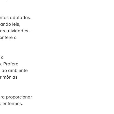
eitos adotados.
ando leis,
nas atividades –
Confere a
 a
. Profere
s ao ambiente
erimônias
ara proporcionar
os enfermos.