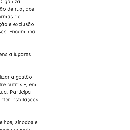
 Organiza
ção de rua, aos
formas de
ação e exclusão
ises. Encaminha
ens a lugares
izar a gestão
tre outras -, em
tua. Participa
nter instalações
elhos, sínodos e
 funcionamento