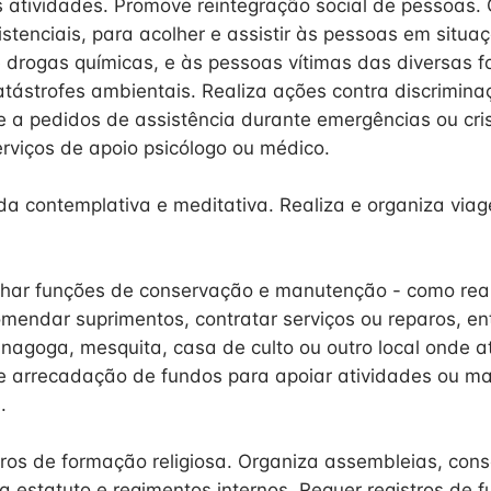
s atividades. Promove reintegração social de pessoas.
tenciais, para acolher e assistir às pessoas em situa
drogas químicas, e às pessoas vítimas das diversas 
catástrofes ambientais. Realiza ações contra discrimin
e a pedidos de assistência durante emergências ou cr
rviços de apoio psicólogo ou médico.
ida contemplativa e meditativa. Realiza e organiza viag
ar funções de conservação e manutenção - como real
omendar suprimentos, contratar serviços ou reparos, en
sinagoga, mesquita, casa de culto ou outro local onde a
e arrecadação de fundos para apoiar atividades ou ma
.
ntros de formação religiosa. Organiza assembleias, cons
ra estatuto e regimentos internos. Requer registros de