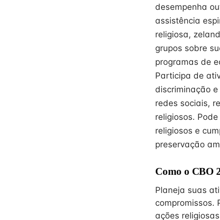
desempenha outr
assistência espi
religiosa, zelan
grupos sobre su
programas de ed
Participa de ati
discriminação e 
redes sociais, r
religiosos. Pode
religiosos e cu
preservação amb
Como o CBO 26
Planeja suas at
compromissos. 
ações religiosa