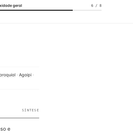
idade geral
6 / 8
aroquial
·
Agaipi
·
SÍNTESE
oso e