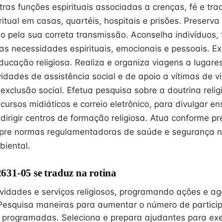
as funções espirituais associadas a crenças, fé e tra
ritual em casas, quartéis, hospitais e prisões. Preserva
do pela sua correta transmissão. Aconselha indivíduos, 
as necessidades espirituais, emocionais e pessoais. E
ucação religiosa. Realiza e organiza viagens a lugare
vidades de assistência social e de apoio a vítimas de vi
exclusão social. Efetua pesquisa sobre a doutrina reli
ecursos midiáticos e correio eletrônico, para divulgar 
 dirigir centros de formação religiosa. Atua conforme pr
mpre normas regulamentadoras de saúde e segurança n
iental.
31-05 se traduz na rotina
ividades e serviços religiosos, programando ações e 
Pesquisa maneiras para aumentar o número de partici
s programadas. Seleciona e prepara ajudantes para e