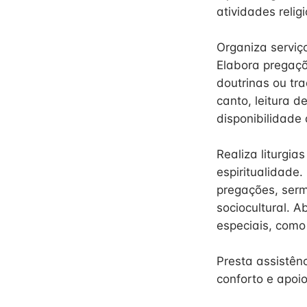
atividades relig
Organiza serviç
Elabora pregaçõ
doutrinas ou tr
canto, leitura d
disponibilidade
Realiza liturgia
espiritualidade.
pregações, ser
sociocultural. A
especiais, como
Presta assistênc
conforto e apoio