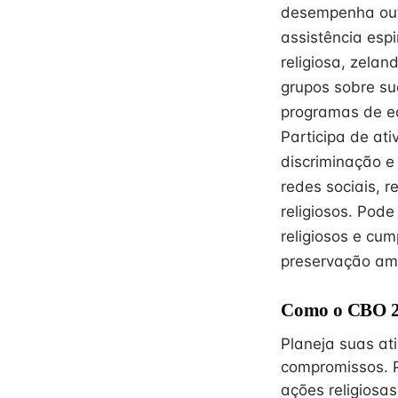
desempenha outr
assistência espi
religiosa, zelan
grupos sobre su
programas de ed
Participa de ati
discriminação e 
redes sociais, r
religiosos. Pode
religiosos e cu
preservação amb
Como o CBO 26
Planeja suas at
compromissos. 
ações religiosa