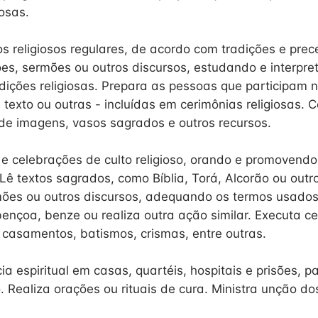
iosas.
os religiosos regulares, de acordo com tradições e prec
es, sermões ou outros discursos, estudando e interpret
adições religiosas. Prepara as pessoas que participam 
e texto ou outras - incluídas em cerimônias religiosas. 
 de imagens, vasos sagrados e outros recursos.
s e celebrações de culto religioso, orando e promovendo
 Lê textos sagrados, como Bíblia, Torá, Alcorão ou outro
mões ou outros discursos, adequando os termos usado
bençoa, benze ou realiza outra ação similar. Executa c
 casamentos, batismos, crismas, entre outras.
ia espiritual em casas, quartéis, hospitais e prisões, p
. Realiza orações ou rituais de cura. Ministra unção d