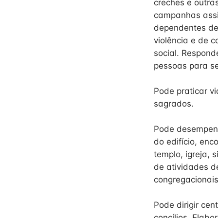
creches e outra
campanhas assis
dependentes de 
violência e de 
social. Respond
pessoas para se
Pode praticar v
sagrados.
Pode desempenh
do edifício, enc
templo, igreja, 
de atividades d
congregacionais
Pode dirigir ce
concílios. Elabo