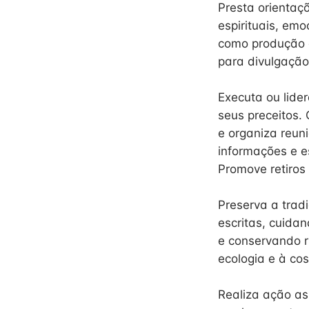
Presta orientaç
espirituais, emo
como produção de
para divulgação
Executa ou lide
seus preceitos. 
e organiza reuni
informações e es
Promove retiros 
Preserva a tradi
escritas, cuida
e conservando ri
ecologia e à co
Realiza ação as