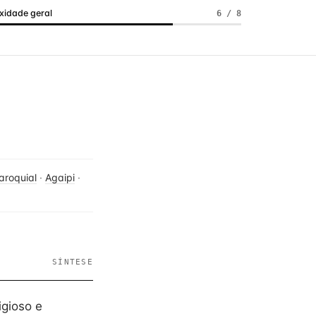
idade geral
6 / 8
aroquial
·
Agaipi
·
SÍNTESE
igioso e