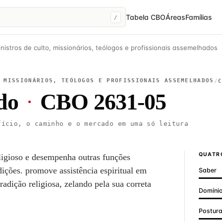
Tabela CBO
Áreas
Famílias
/
nistros de culto, missionários, teólogos e profissionais assemelhados
 MISSIONÁRIOS, TEÓLOGOS E PROFISSIONAIS ASSEMELHADOS
/
do
·
CBO 2631-05
ício, o caminho e o mercado em uma só leitura
QUATRO
religioso e desempenha outras funções
adições. promove assistência espiritual em
Saber
tradição religiosa, zelando pela sua correta
Domínio
Postur