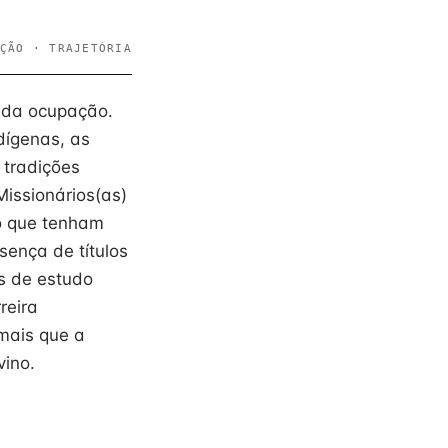
ÇÃO · TRAJETÓRIA
e da ocupação.
dígenas, as
 tradições
Missionários(as)
do que tenham
sença de títulos
s de estudo
reira
 mais que a
vino.