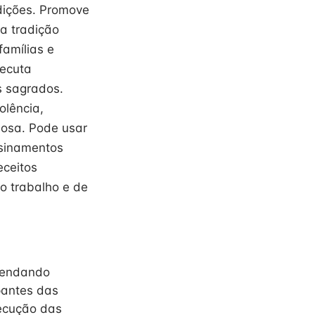
dições. Promove
 a tradição
famílias e
xecuta
s sagrados.
olência,
giosa. Pode usar
ensinamentos
eceitos
o trabalho e de
agendando
pantes das
xecução das