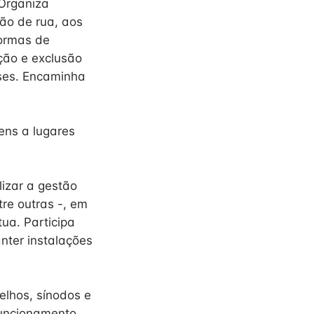
 Organiza
ção de rua, aos
formas de
ação e exclusão
ises. Encaminha
ens a lugares
izar a gestão
tre outras -, em
tua. Participa
nter instalações
elhos, sínodos e
 funcionamento