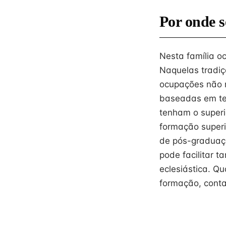
Por onde s
Nesta família o
Naquelas tradiç
ocupações não r
baseadas em text
tenham o superi
formação superi
de pós-graduaçã
pode facilitar 
eclesiástica. Qu
formação, conta