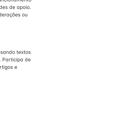
des de apoio.
ederações ou
lisando textos
 Participa de
rtigos e