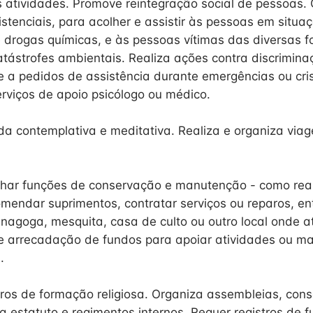
s atividades. Promove reintegração social de pessoas.
tenciais, para acolher e assistir às pessoas em situa
drogas químicas, e às pessoas vítimas das diversas 
catástrofes ambientais. Realiza ações contra discrimin
e a pedidos de assistência durante emergências ou cr
rviços de apoio psicólogo ou médico.
ida contemplativa e meditativa. Realiza e organiza viag
ar funções de conservação e manutenção - como real
omendar suprimentos, contratar serviços ou reparos, en
sinagoga, mesquita, casa de culto ou outro local onde a
e arrecadação de fundos para apoiar atividades ou ma
.
ntros de formação religiosa. Organiza assembleias, cons
ra estatuto e regimentos internos. Requer registros de