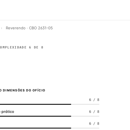
›
Reverendo · CBO 2631-05
COMPLEXIDADE 6 DE 8
 DIMENSÕES DO OFÍCIO
6 / 8
 prático
6 / 8
a
6 / 8