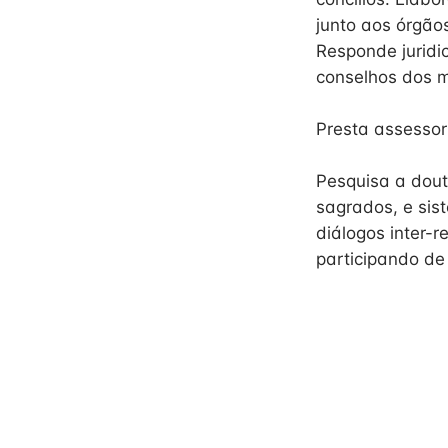
junto aos órgão
Responde juridi
conselhos dos m
Presta assessori
Pesquisa a doutr
sagrados, e sis
diálogos inter-r
participando de