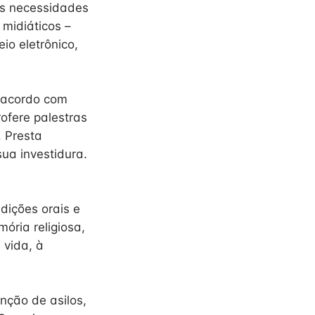
as necessidades
 midiáticos –
io eletrônico,
e acordo com
rofere palestras
. Presta
sua investidura.
dições orais e
ória religiosa,
 vida, à
nção de asilos,