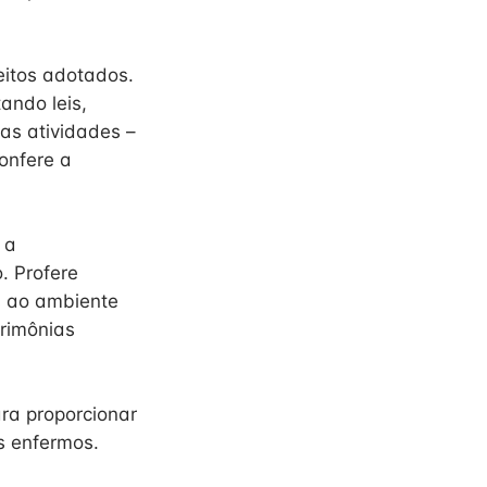
eitos adotados.
ando leis,
nas atividades –
Confere a
 a
. Profere
s ao ambiente
erimônias
ara proporcionar
os enfermos.