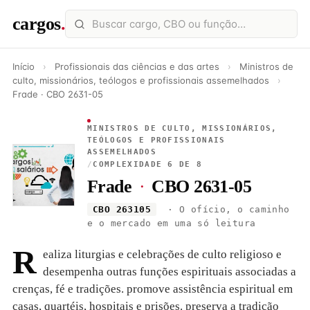
cargos
.
Início
›
Profissionais das ciências e das artes
›
Ministros de
culto, missionários, teólogos e profissionais assemelhados
›
Frade · CBO 2631-05
MINISTROS DE CULTO, MISSIONÁRIOS,
TEÓLOGOS E PROFISSIONAIS
ASSEMELHADOS
/
COMPLEXIDADE 6 DE 8
Frade
·
CBO 2631-05
CBO 263105
· O ofício, o caminho
e o mercado em uma só leitura
R
ealiza liturgias e celebrações de culto religioso e
desempenha outras funções espirituais associadas a
crenças, fé e tradições. promove assistência espiritual em
casas, quartéis, hospitais e prisões. preserva a tradição