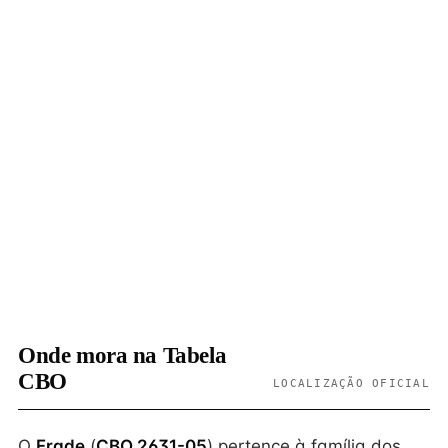
Onde mora na Tabela
CBO
LOCALIZAÇÃO OFICIAL
O
Frade
(
CBO 2631-05
) pertence à família dos