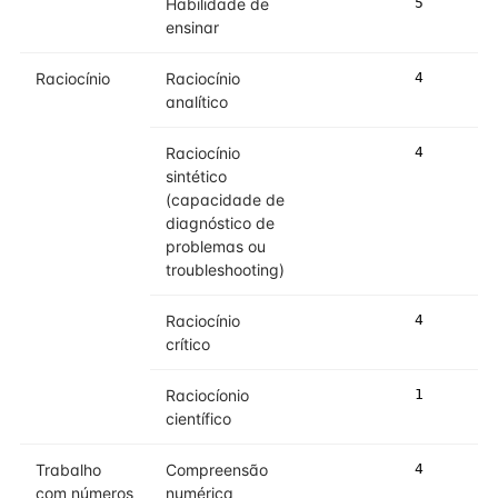
Habilidade de
5
5
ensinar
Raciocínio
Raciocínio
4
4
analítico
Raciocínio
4
5
sintético
(capacidade de
diagnóstico de
problemas ou
troubleshooting)
Raciocínio
4
5
crítico
Raciocíonio
1
2
científico
Trabalho
Compreensão
4
4
com números
numérica