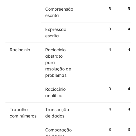
Compreensão
5
5
escrita
Expressão
3
4
escrita
Raciocínio
Raciocínio
4
4
abstrato
para
resolução de
problemas
Raciocínio
3
4
analítico
Trabalho
Transcrição
4
4
com números
de dados
Comparação
3
3