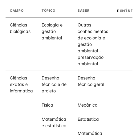
CAMPO
TÓPICO
SABER
DOMÍNIO
Ciências
Ecologia e
Outros
3
biológicas
gestão
conhecimentos
ambiental
de ecologia e
gestão
ambiental -
preservação
ambiental
Ciências
Desenho
Desenho
3
exatas e
técnico e de
técnico geral
informática
projeto
Física
Mecânica
3
Matemática
Estatística
3
e estatística
Matemática
3