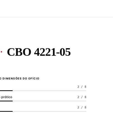
·
CBO 4221-05
 DIMENSÕES DO OFÍCIO
2 / 8
 prático
2 / 8
a
2 / 8