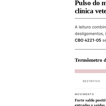
Pulso do 
clínica vet
A leitura combi
desligamentos, 
CBO 4221-05
se
Termômetro d
RESTRITIVO
MOVIMENTO
Forte saldo positi
entradas e saídas