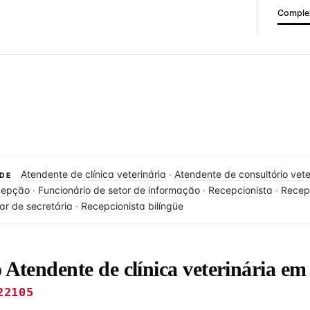
Complex
Atendente de clínica veterinária
·
Atendente de consultório vete
DE
cepção
·
Funcionário de setor de informação
·
Recepcionista
·
Recep
ar de secretária
·
Recepcionista bilíngüe
o Atendente de clínica veterinária e
22105