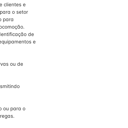
 clientes e
para o setor
o para
locomoção.
entificação de
 equipamentos e
rvas ou de
nsmitindo
o ou para o
regas.