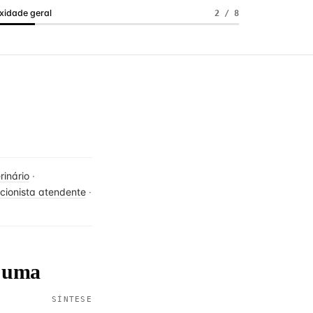
idade geral
2 / 8
rinário
·
cionista atendente
·
m uma
SÍNTESE