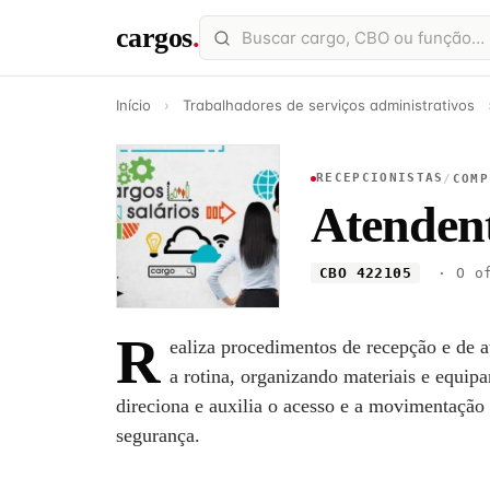
cargos
.
Início
›
Trabalhadores de serviços administrativos
RECEPCIONISTAS
/
COMP
Atendent
CBO 422105
· O of
R
ealiza procedimentos de recepção e de at
a rotina, organizando materiais e equipa
direciona e auxilia o acesso e a movimentação
segurança.