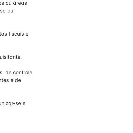
os ou áreas
esa ou
as fiscais e
isitante.
s, de controle
ntes e de
unicar-se e