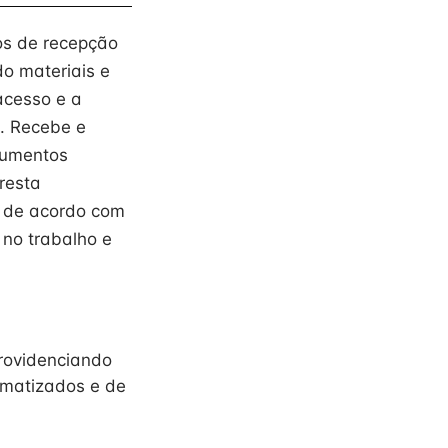
os de recepção
do materiais e
acesso e a
. Recebe e
cumentos
resta
a de acordo com
no trabalho e
providenciando
rmatizados e de