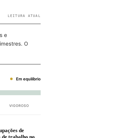
LEITURA ATUAL
s e
imestres. O
Em equilíbrio
VIGOROSO
upações de
 de trabalho no