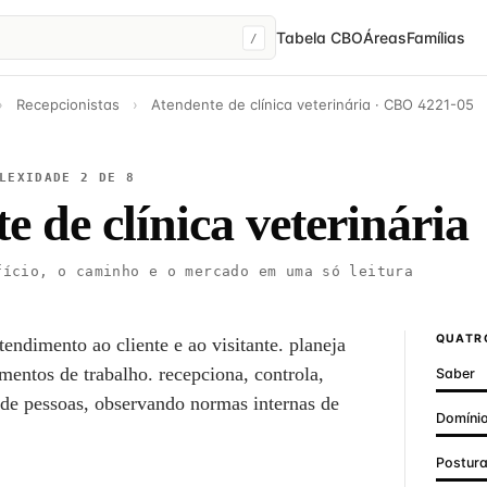
Tabela CBO
Áreas
Famílias
/
›
Recepcionistas
›
Atendente de clínica veterinária · CBO 4221-05
LEXIDADE 2 DE 8
e de clínica veterinária
ício, o caminho e o mercado em uma só leitura
QUATRO
endimento ao cliente e ao visitante. planeja
mentos de trabalho. recepciona, controla,
Saber
 de pessoas, observando normas internas de
Domínio
Postur