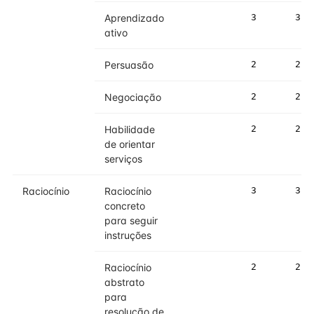
Aprendizado
3
3
ativo
Persuasão
2
2
Negociação
2
2
Habilidade
2
2
de orientar
serviços
Raciocínio
Raciocínio
3
3
concreto
para seguir
instruções
Raciocínio
2
2
abstrato
para
resolução de