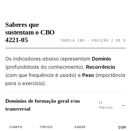
Saberes que
sustentam o CBO
4221-05
TABELA CBO · POSIÇÃO 2 DE 8
Os indicadores abaixo representam
Domínio
(profundidade do conhecimento),
Recorrência
(com que frequência é usado) e
Peso
(importância
para o exercício).
Domínios de formação geral e/ou
21
tópicos
transversal
CAMPO
TÓPICO
SABER
DOMÍ