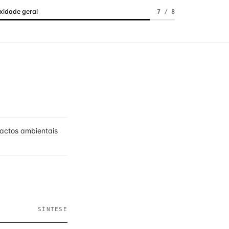
idade geral
7 / 8
pactos ambientais
SÍNTESE