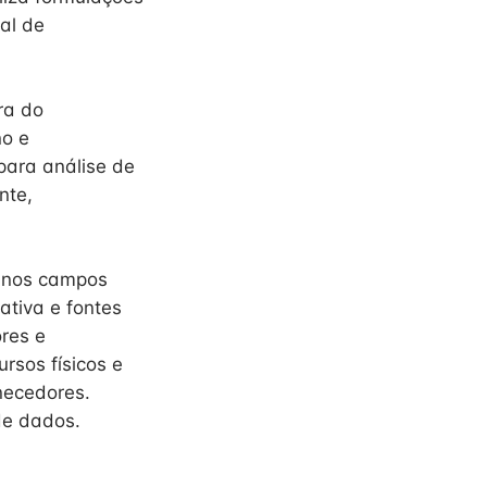
al de
ra do
no e
para análise de
nte,
s nos campos
ativa e fontes
res e
rsos físicos e
necedores.
de dados.