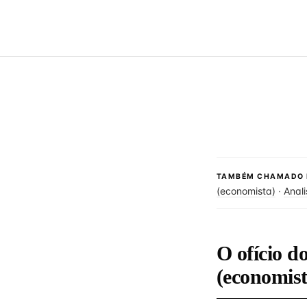
TAMBÉM CHAMADO 
(economista)
·
Anal
O ofício d
(economis