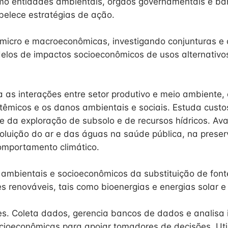
omo entidades ambientais, órgãos governamentais e ba
abelece estratégias de ação.
 micro e macroeconômicas, investigando conjunturas e 
los de impactos socioeconômicos de usos alternativo
a as interações entre setor produtivo e meio ambiente,
stêmicos e os danos ambientais e sociais. Estuda custo
e da exploração de subsolo e de recursos hídricos. Ava
oluição do ar e das águas na saúde pública, na prese
omportamento climático.
 ambientais e socioeconômicos da substituição de font
es renováveis, tais como bioenergias e energias solar e 
es. Coleta dados, gerencia bancos de dados e analisa
cioeconômicas para apoiar tomadores de decisões. Uti