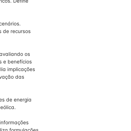
ncos. Define
cenários.
s de recursos
 avaliando os
s e benefícios
lia implicações
rvação das
es de energia
eólica.
 informações
liza formulações