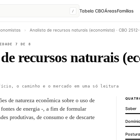
Tabela CBO
Áreas
Famílias
/
conomistas
›
Analista de recursos naturais (economista) · CBO 2512
IDADE 7 DE 8
 de recursos naturais (e
ício, o caminho e o mercado em uma só leitura
QUATRO
isões de natureza econômica sobre o uso de
 fontes de energia -, a fim de formular
Saber
dades produtivas, de consumo e de descarte
Domínio
Postur