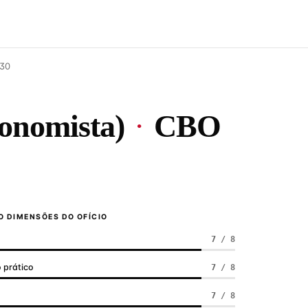
-30
conomista)
·
CBO
 DIMENSÕES DO OFÍCIO
7 / 8
 prático
7 / 8
a
7 / 8