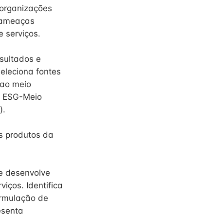
 organizações
e ameaças
 serviços.
sultados e
seleciona fontes
 ao meio
o ESG-Meio
).
os produtos da
e desenvolve
iços. Identifica
ormulação de
esenta