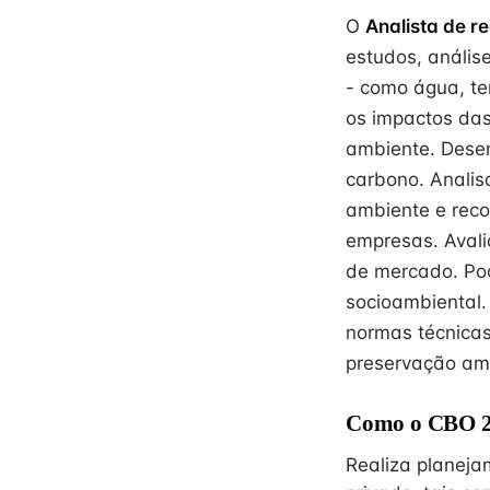
O
Analista de r
estudos, anális
- como água, ter
os impactos das
ambiente. Dese
carbono. Analisa
ambiente e rec
empresas. Avali
de mercado. Pod
socioambiental. 
normas técnica
preservação amb
Como o CBO 25
Realiza planeja