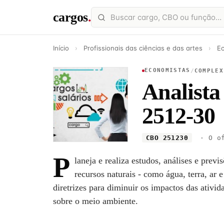
cargos
.
Início
›
Profissionais das ciências e das artes
›
E
ECONOMISTAS
/
COMPLEX
Analista
2512-30
CBO 251230
· O of
P
laneja e realiza estudos, análises e prev
recursos naturais - como água, terra, ar e
diretrizes para diminuir os impactos das ativi
sobre o meio ambiente.