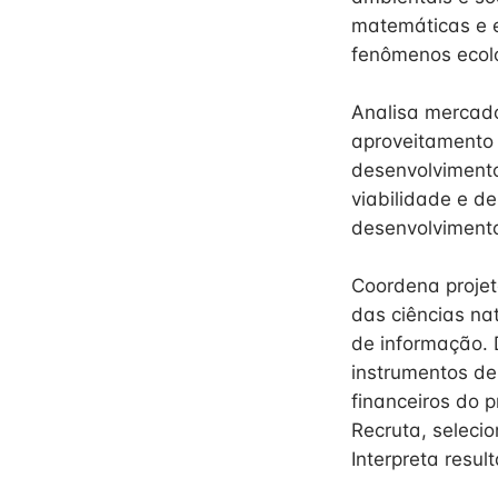
matemáticas e e
fenômenos ecoló
Analisa mercado
aproveitamento 
desenvolvimento
viabilidade e d
desenvolvimento
Coordena projet
das ciências nat
de informação. 
instrumentos de
financeiros do 
Recruta, seleci
Interpreta resul