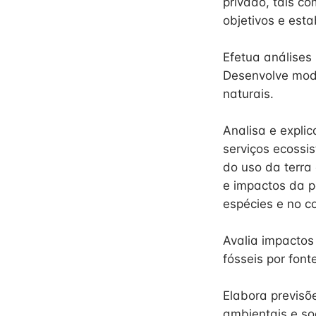
privado, tais c
objetivos e est
Efetua análises
Desenvolve mode
naturais.
Analisa e explic
serviços ecossi
do uso da terra 
e impactos da p
espécies e no c
Avalia impactos
fósseis por font
Elabora previsõ
ambientais e so