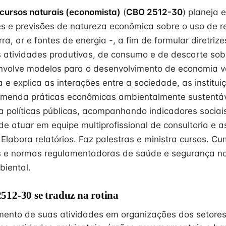
ecursos naturais (economista)
(
CBO 2512-30
) planeja e
es e previsões de natureza econômica sobre o uso de r
ra, ar e fontes de energia -, a fim de formular diretrize
 atividades produtivas, de consumo e de descarte sob
nvolve modelos para o desenvolvimento de economia v
 e explica as interações entre a sociedade, as institui
omenda práticas econômicas ambientalmente sustentáv
a políticas públicas, acompanhando indicadores sociai
e atuar em equipe multiprofissional de consultoria e a
Elabora relatórios. Faz palestras e ministra cursos. Cu
s e normas regulamentadoras de saúde e segurança no
iental.
12-30 se traduz na rotina
mento de suas atividades em organizações dos setores