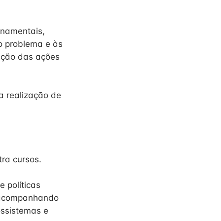
rnamentais,
o problema e às
ução das ações
a realização de
tra cursos.
 políticas
e acompanhando
ossistemas e