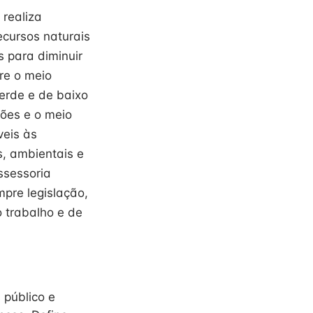
 realiza
ecursos naturais
s para diminuir
re o meio
erde e de baixo
ções e o meio
eis às
s, ambientais e
ssessoria
mpre legislação,
 trabalho e de
 público e