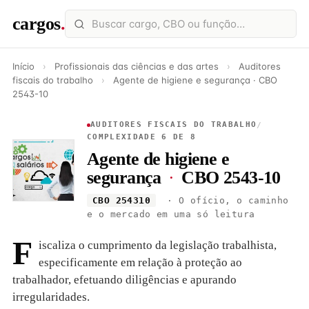
cargos
.
Início
›
Profissionais das ciências e das artes
›
Auditores
fiscais do trabalho
›
Agente de higiene e segurança · CBO
2543-10
AUDITORES FISCAIS DO TRABALHO
/
COMPLEXIDADE 6 DE 8
Agente de higiene e
segurança
·
CBO 2543-10
CBO 254310
· O ofício, o caminho
e o mercado em uma só leitura
F
iscaliza o cumprimento da legislação trabalhista,
especificamente em relação à proteção ao
trabalhador, efetuando diligências e apurando
irregularidades.