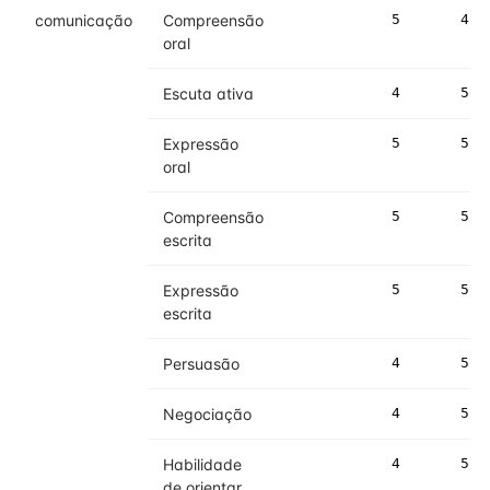
comunicação
Compreensão
5
4
oral
Escuta ativa
4
5
Expressão
5
5
oral
Compreensão
5
5
escrita
Expressão
5
5
escrita
Persuasão
4
5
Negociação
4
5
Habilidade
4
5
de orientar