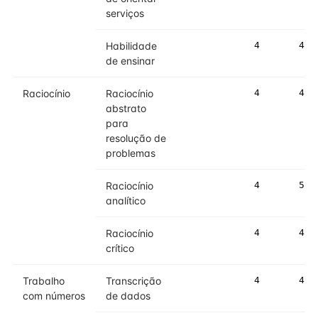
serviços
Habilidade
4
4
de ensinar
Raciocínio
Raciocínio
4
4
abstrato
para
resolução de
problemas
Raciocínio
4
5
analítico
Raciocínio
4
4
crítico
Trabalho
Transcrição
4
4
com números
de dados