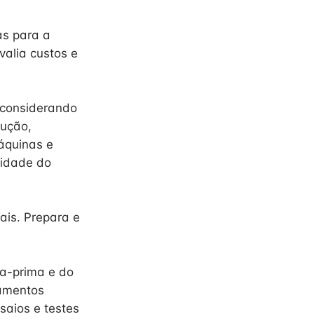
as para a
valia custos e
 considerando
dução,
áquinas e
lidade do
ais. Prepara e
ia-prima e do
amentos
saios e testes