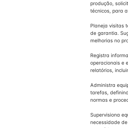
produção, solic
técnicos, para a
Planeja visitas
de garantia. Su
melhorias no pr
Registra inform
operacionais e 
relatórios, incl
Administra equi
tarefas, definin
normas e proced
Supervisiona eq
necessidade de 