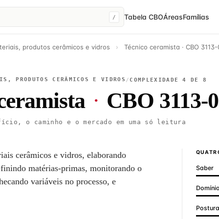
Tabela CBO
Áreas
Famílias
/
eriais, produtos cerâmicos e vidros
›
Técnico ceramista · CBO 3113-
IS, PRODUTOS CERÂMICOS E VIDROS
/
COMPLEXIDADE 4 DE 8
ceramista
·
CBO 3113-0
ício, o caminho e o mercado em uma só leitura
QUATRO
iais cerâmicos e vidros, elaborando
finindo matérias-primas, monitorando o
Saber
ecando variáveis no processo, e
Domínio
Postur