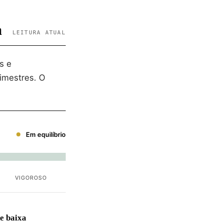
a
LEITURA ATUAL
s e
imestres. O
Em equilíbrio
VIGOROSO
e baixa