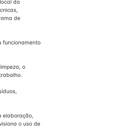
local da
cnicas,
grama de
u funcionamento
limpeza, o
trabalho.
síduos,
a elaboração,
visiona o uso de