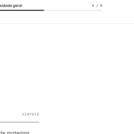
idade geral
4 / 8
SÍNTESE
de materiais