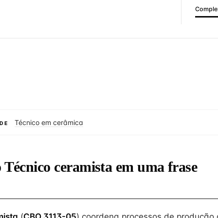
Complex
Técnico em cerâmica
DE
o Técnico ceramista em uma frase
mista
(
CBO 3113-05
) coordena processos de produção 