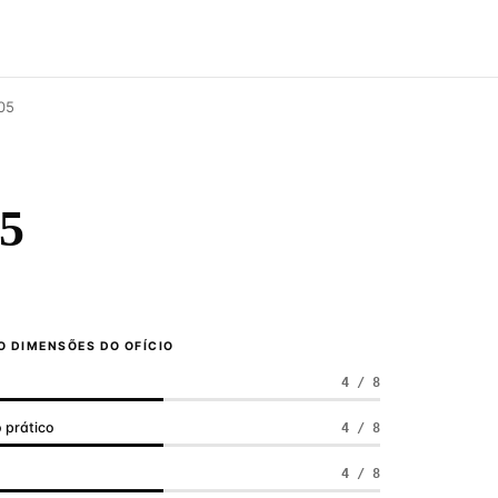
05
5
 DIMENSÕES DO OFÍCIO
4 / 8
 prático
4 / 8
a
4 / 8