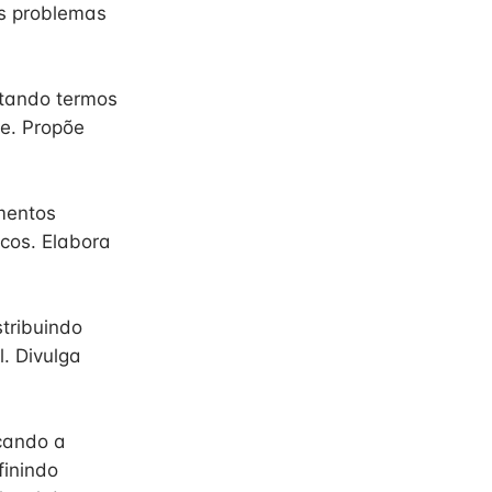
os problemas
etando termos
te. Propõe
mentos
icos. Elabora
stribuindo
l. Divulga
icando a
finindo