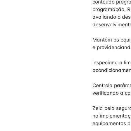
conteúdo progra
programação. Re
avaliando o des
desenvolviment
Mantém os equi
e providenciand
Inspeciona a li
acondicionament
Controla parâme
verificando a c
Zela pela segur
na implementaçã
equipamentos de