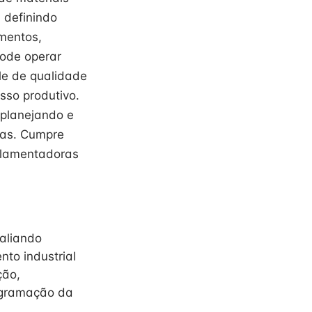
 definindo
mentos,
Pode operar
le de qualidade
sso produtivo.
 planejando e
vas. Cumpre
ulamentadoras
aliando
to industrial
ção,
ogramação da