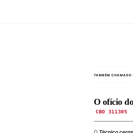
TAMBÉM CHAMADO 
O ofício d
CBO 311305
O
Técnico cera