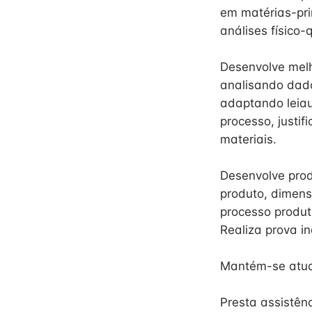
em matérias-pri
análises físico-
Desenvolve melh
analisando dado
adaptando leiaut
processo, justi
materiais.
Desenvolve prod
produto, dimen
processo produt
Realiza prova in
Mantém-se atual
Presta assistênc