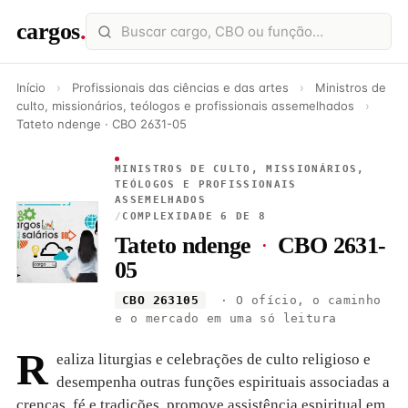
cargos
.
Início
›
Profissionais das ciências e das artes
›
Ministros de
culto, missionários, teólogos e profissionais assemelhados
›
Tateto ndenge · CBO 2631-05
MINISTROS DE CULTO, MISSIONÁRIOS,
TEÓLOGOS E PROFISSIONAIS
ASSEMELHADOS
/
COMPLEXIDADE 6 DE 8
Tateto ndenge
·
CBO 2631-
05
CBO 263105
· O ofício, o caminho
e o mercado em uma só leitura
R
ealiza liturgias e celebrações de culto religioso e
desempenha outras funções espirituais associadas a
crenças, fé e tradições. promove assistência espiritual em