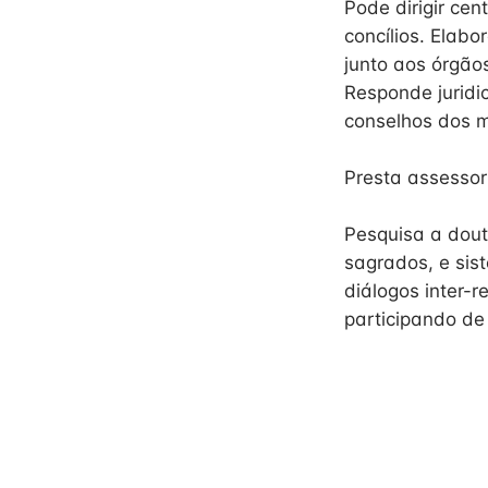
Pode dirigir ce
concílios. Elabo
junto aos órgão
Responde juridi
conselhos dos m
Presta assessori
Pesquisa a doutr
sagrados, e sis
diálogos inter-r
participando de