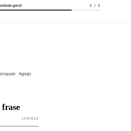
idade geral
6 / 8
aroquial
·
Agaipi
·
 frase
SÍNTESE