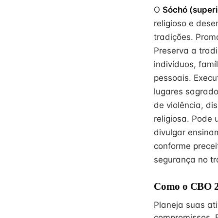
O
Sóchó (superi
religioso e des
tradições. Promo
Preserva a trad
indivíduos, famí
pessoais. Execu
lugares sagrados
de violência, di
religiosa. Pode 
divulgar ensinam
conforme precei
segurança no tr
Como o CBO 26
Planeja suas at
compromissos. 