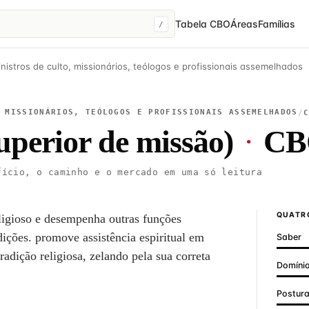
Tabela CBO
Áreas
Famílias
/
nistros de culto, missionários, teólogos e profissionais assemelhados
 MISSIONÁRIOS, TEÓLOGOS E PROFISSIONAIS ASSEMELHADOS
/
uperior de missão)
·
CB
ício, o caminho e o mercado em uma só leitura
QUATRO
religioso e desempenha outras funções
adições. promove assistência espiritual em
Saber
tradição religiosa, zelando pela sua correta
Domínio
Postur