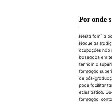
Por onde s
Nesta família o
Naquelas tradiç
ocupações não r
baseadas em text
tenham o superi
formação superi
de pós-graduaçã
pode facilitar 
eclesiástica. Qu
formação, conta