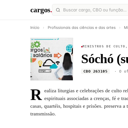
cargos
.
Início
›
Profissionais das ciências e das artes
›
Mi
MINISTROS DE CULTO,
Sóchó (s
CBO 263105
· O of
R
ealiza liturgias e celebrações de culto 
espirituais associadas a crenças, fé e tr
casas, quartéis, hospitais e prisões. preserva a 
transmissão.