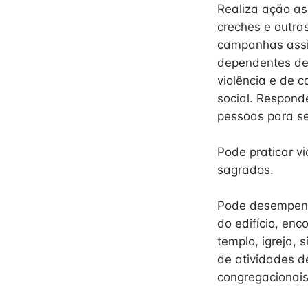
Realiza ação as
creches e outra
campanhas assis
dependentes de 
violência e de 
social. Respond
pessoas para se
Pode praticar v
sagrados.
Pode desempenh
do edifício, enc
templo, igreja, 
de atividades d
congregacionais