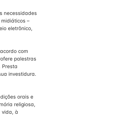
as necessidades
 midiáticos –
io eletrônico,
e acordo com
rofere palestras
. Presta
sua investidura.
dições orais e
ória religiosa,
 vida, à