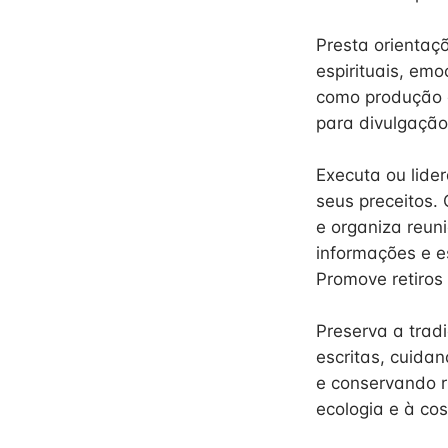
Presta orientaç
espirituais, emo
como produção de
para divulgação
Executa ou lide
seus preceitos. 
e organiza reuni
informações e es
Promove retiros 
Preserva a tradi
escritas, cuida
e conservando ri
ecologia e à co