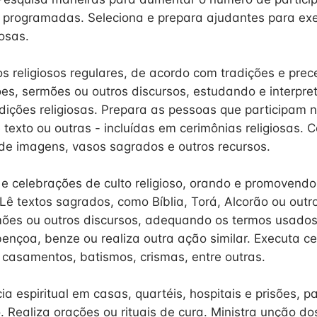
s programadas. Seleciona e prepara ajudantes para e
iosas.
os religiosos regulares, de acordo com tradições e prec
es, sermões ou outros discursos, estudando e interpret
adições religiosas. Prepara as pessoas que participam 
e texto ou outras - incluídas em cerimônias religiosas. 
 de imagens, vasos sagrados e outros recursos.
s e celebrações de culto religioso, orando e promovendo
 Lê textos sagrados, como Bíblia, Torá, Alcorão ou outro
mões ou outros discursos, adequando os termos usado
bençoa, benze ou realiza outra ação similar. Executa c
 casamentos, batismos, crismas, entre outras.
ia espiritual em casas, quartéis, hospitais e prisões, p
. Realiza orações ou rituais de cura. Ministra unção d