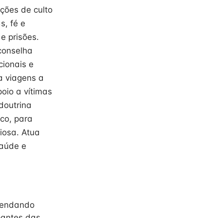
ações de culto
s, fé e
e prisões.
Aconselha
cionais e
a viagens a
poio a vítimas
doutrina
ico, para
giosa. Atua
saúde e
agendando
pantes das