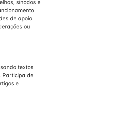
elhos, sínodos e
 funcionamento
des de apoio.
ederações ou
lisando textos
 Participa de
rtigos e