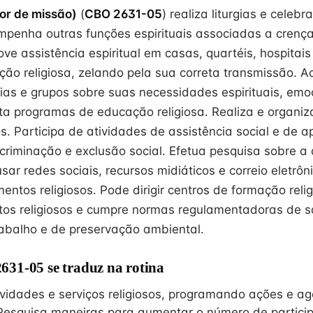
or de missão)
(
CBO 2631-05
) realiza liturgias e celebr
empenha outras funções espirituais associadas a crença
ve assistência espiritual em casas, quartéis, hospitais 
ição religiosa, zelando pela sua correta transmissão. 
lias e grupos sobre suas necessidades espirituais, emo
ta programas de educação religiosa. Realiza e organiz
. Participa de atividades de assistência social e de a
scriminação e exclusão social. Efetua pesquisa sobre a 
usar redes sociais, recursos midiáticos e correio eletrôn
entos religiosos. Pode dirigir centros de formação reli
tos religiosos e cumpre normas regulamentadoras de 
abalho e de preservação ambiental.
31-05 se traduz na rotina
ividades e serviços religiosos, programando ações e 
Pesquisa maneiras para aumentar o número de partici