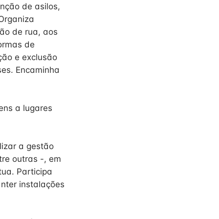
nção de asilos,
 Organiza
ção de rua, aos
formas de
ação e exclusão
ises. Encaminha
ens a lugares
izar a gestão
tre outras -, em
tua. Participa
nter instalações