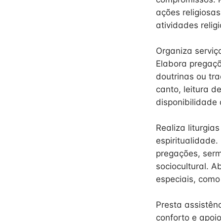
ações religiosa
atividades relig
Organiza serviç
Elabora pregaçõ
doutrinas ou tr
canto, leitura d
disponibilidade
Realiza liturgia
espiritualidade.
pregações, ser
sociocultural. A
especiais, como
Presta assistênc
conforto e apoio