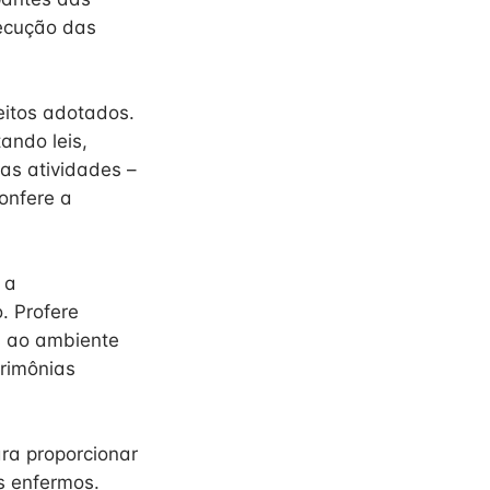
xecução das
eitos adotados.
ando leis,
nas atividades –
Confere a
 a
. Profere
s ao ambiente
erimônias
ara proporcionar
os enfermos.