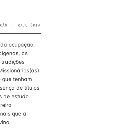
ÇÃO · TRAJETÓRIA
e da ocupação.
dígenas, as
 tradições
Missionários(as)
do que tenham
sença de títulos
s de estudo
reira
 mais que a
vino.