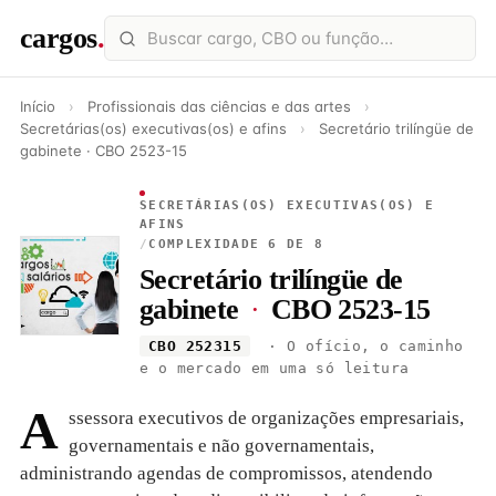
cargos
.
Início
›
Profissionais das ciências e das artes
›
Secretárias(os) executivas(os) e afins
›
Secretário trilíngüe de
gabinete · CBO 2523-15
SECRETÁRIAS(OS) EXECUTIVAS(OS) E
AFINS
/
COMPLEXIDADE 6 DE 8
Secretário trilíngüe de
gabinete
·
CBO 2523-15
CBO 252315
· O ofício, o caminho
e o mercado em uma só leitura
A
ssessora executivos de organizações empresariais,
governamentais e não governamentais,
administrando agendas de compromissos, atendendo