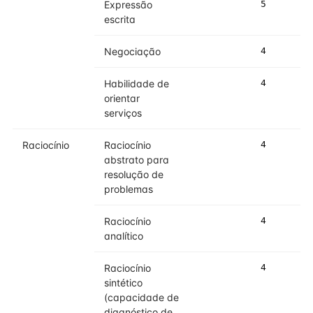
Expressão
5
5
escrita
Negociação
4
4
Habilidade de
4
4
orientar
serviços
Raciocínio
Raciocínio
4
4
abstrato para
resolução de
problemas
Raciocínio
4
4
analítico
Raciocínio
4
4
sintético
(capacidade de
diagnóstico de