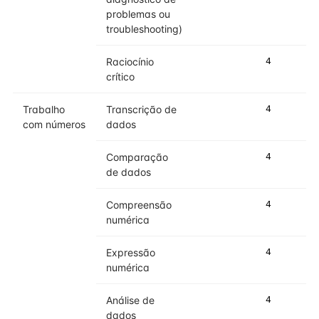
problemas ou
troubleshooting)
Raciocínio
4
4
crítico
Trabalho
Transcrição de
4
4
com números
dados
Comparação
4
4
de dados
Compreensão
4
4
numérica
Expressão
4
4
numérica
Análise de
4
4
dados