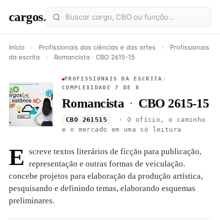
cargos
.
Início
›
Profissionais das ciências e das artes
›
Profissionais
da escrita
›
Romancista · CBO 2615-15
PROFISSIONAIS DA ESCRITA
/
COMPLEXIDADE 7 DE 8
Romancista
·
CBO 2615-15
CBO 261515
· O ofício, o caminho
e o mercado em uma só leitura
E
screve textos literários de ficção para publicação,
representação e outras formas de veiculação.
concebe projetos para elaboração da produção artística,
pesquisando e definindo temas, elaborando esquemas
preliminares.