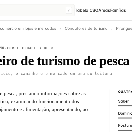
Tabela CBO
Áreas
Famílias
/
 comércio em lojas e mercados
›
Condutores de turismo
›
Pirangue
MO
/
COMPLEXIDADE 3 DE 8
iro de turismo de pesca
ício, o caminho e o mercado em uma só leitura
QUATRO
de pesca, prestando informações sobre as
ística, examinando funcionamento dos
Saber
lojamento e alimentação, apresentando, ao
Domínio
Postur