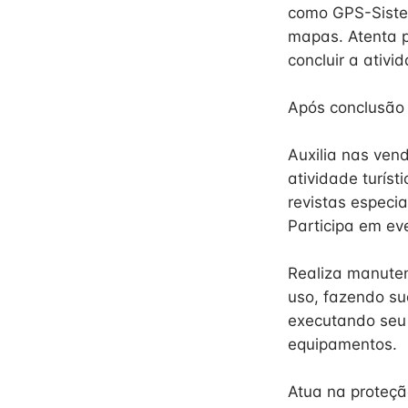
como GPS-Sistem
mapas. Atenta p
concluir a ativid
Após conclusão d
Auxilia nas ven
atividade turíst
revistas especi
Participa em eve
Realiza manuten
uso, fazendo su
executando seu 
equipamentos.
Atua na proteçã