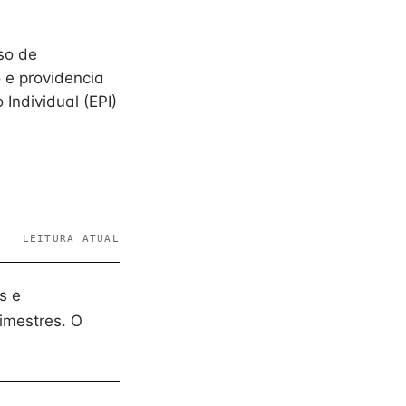
so de
 e providencia
Individual (EPI)
LEITURA ATUAL
s e
imestres. O