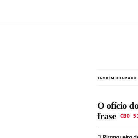
TAMBÉM CHAMADO 
O ofício d
frase
CBO 5
O
Pirangueiro d