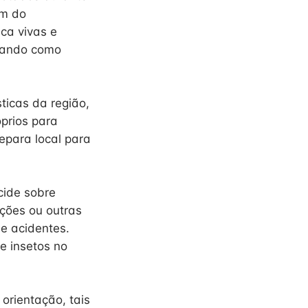
em do
sca vivas e
licando como
ticas da região,
óprios para
epara local para
cide sobre
ções ou outras
de acidentes.
e insetos no
orientação, tais