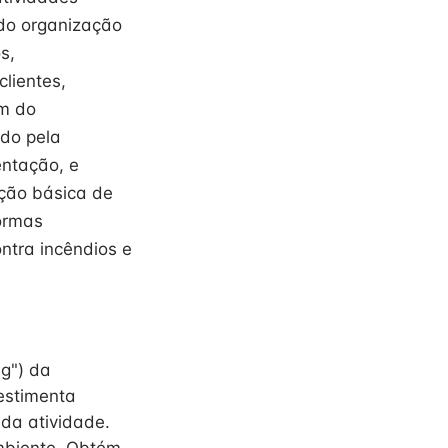
ndo organização
s,
lientes,
em do
do pela
entação, e
nção básica de
ormas
ntra incêndios e
ng") da
estimenta
 da atividade.