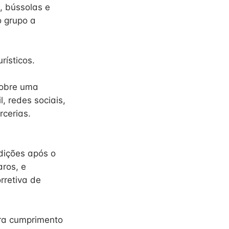
, bússolas e
o grupo a
rísticos.
sobre uma
l, redes sociais,
rcerias.
dições após o
ros, e
rretiva de
ara cumprimento