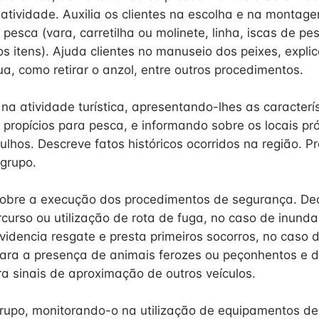
 atividade. Auxilia os clientes na escolha e na montag
esca (vara, carretilha ou molinete, linha, iscas de pe
tros itens). Ajuda clientes no manuseio dos peixes, exp
ua, como retirar o anzol, entre outros procedimentos.
na atividade turística, apresentando-lhes as caracterís
 propícios para pesca, e informando sobre os locais pr
lhos. Descreve fatos históricos ocorridos na região. Pr
grupo.
 sobre a execução dos procedimentos de segurança. De
urso ou utilização de rota de fuga, no caso de inunda
videncia resgate e presta primeiros socorros, no caso 
para a presença de animais ferozes ou peçonhentos e d
ra sinais de aproximação de outros veículos.
rupo, monitorando-o na utilização de equipamentos de 