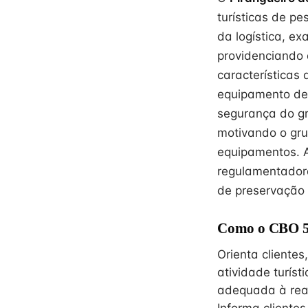
turísticas de p
da logística, e
providenciando 
características
equipamento de 
segurança do gr
motivando o gru
equipamentos. A
regulamentadora
de preservação 
Como o CBO 51
Orienta clientes
atividade turís
adequada à real