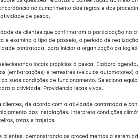
s sobre as questões relativas à conservação do meio 
concordância no cumprimento das regras e dos procedim
 atividade de pesca.
tidade de clientes que confirmaram a participação na a
ca e examina o tipo de passeio, o período de realização
idade contratada, para iniciar a organização da logísti
 selecionando locais propícios à pesca. Elabora agenda
cos (embarcações) e terrestres (veículos automotores) 
rifica suas condições de funcionamento. Seleciona equi
ara a atividade. Providencia iscas vivas.
e clientes, de acordo com a atividade contratada e co
lojamento das instalações. Interpreta condições climát
eiros, rotas e trajetos.
s clientes, demonstrando os procedimentos a serem a