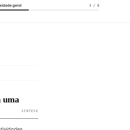
idade geral
3 / 8
em uma
SÍNTESE
atividades