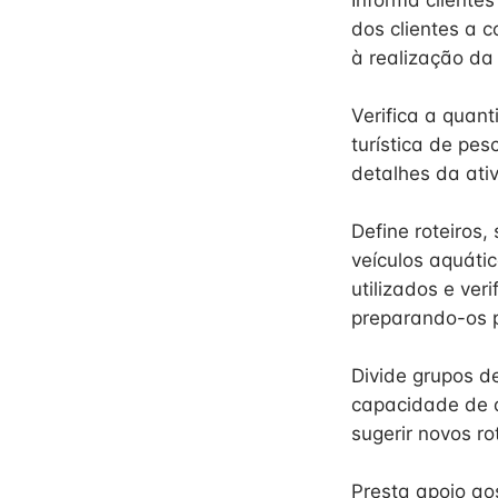
Informa cliente
dos clientes a 
à realização da
Verifica a quan
turística de pes
detalhes da ativ
Define roteiros,
veículos aquáti
utilizados e ve
preparando-os p
Divide grupos d
capacidade de a
sugerir novos rot
Presta apoio ao