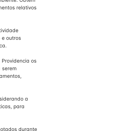
ambiente. Obtém
entos relativos
tividade
 e outros
ca.
. Providencia os
a serem
pamentos,
nsiderando a
icas, para
dotados durante