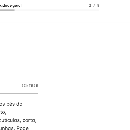
idade geral
2 / 8
SÍNTESE
os pés do
to,
utículas, corta,
 unhas. Pode