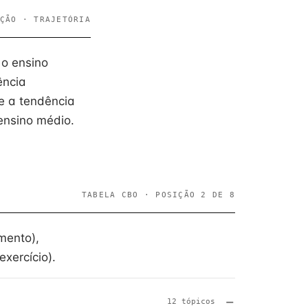
ÇÃO · TRAJETÓRIA
 o ensino
ência
se a tendência
ensino médio.
TABELA CBO · POSIÇÃO 2 DE 8
mento),
xercício).
12 tópicos