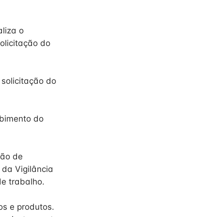
liza o
olicitação do
solicitação do
cebimento do
ção de
 da Vigilância
de trabalho.
os e produtos.