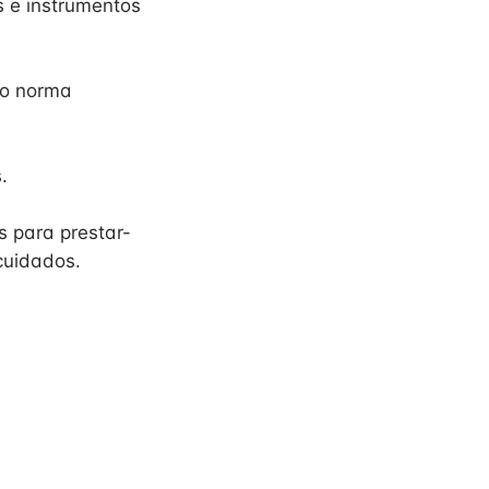
 e instrumentos
do norma
.
s para prestar-
cuidados.