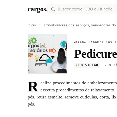
cargos
.
Início
›
Trabalhadores dos serviços, vendedores do
TRABALHADORES NOS S
Pedicure
CBO 516140
· O of
R
ealiza procedimentos de embelezamento 
executa procedimentos de relaxamento, h
pés. retira esmalte, remove cutículas, corta, li
pés.