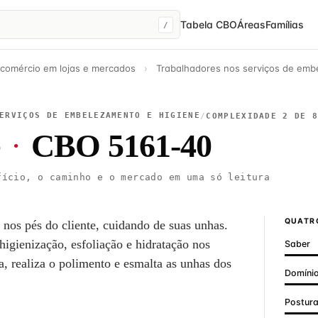
Tabela CBO
Áreas
Famílias
/
 comércio em lojas e mercados
›
Trabalhadores nos serviços de emb
ERVIÇOS DE EMBELEZAMENTO E HIGIENE
/
COMPLEXIDADE 2 DE 
·
CBO 5161-40
ício, o caminho e o mercado em uma só leitura
QUATRO
nos pés do cliente, cuidando de suas unhas.
igienização, esfoliação e hidratação nos
Saber
xa, realiza o polimento e esmalta as unhas dos
Domínio
Postur