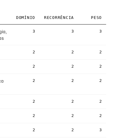
DOMÍNIO
RECORRÊNCIA
PESO
gia,
3
3
3
as
2
2
2
2
2
2
ca
2
2
2
2
2
2
2
2
2
2
2
3