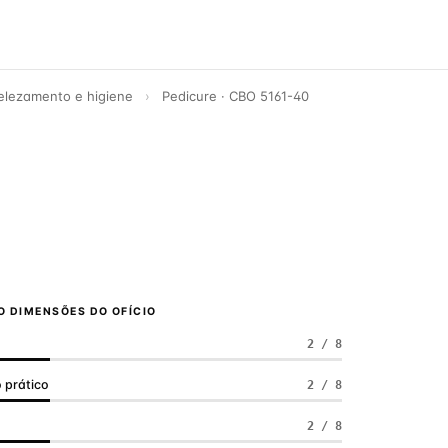
elezamento e higiene
›
Pedicure · CBO 5161-40
8
 DIMENSÕES DO OFÍCIO
2 / 8
 prático
2 / 8
a
2 / 8