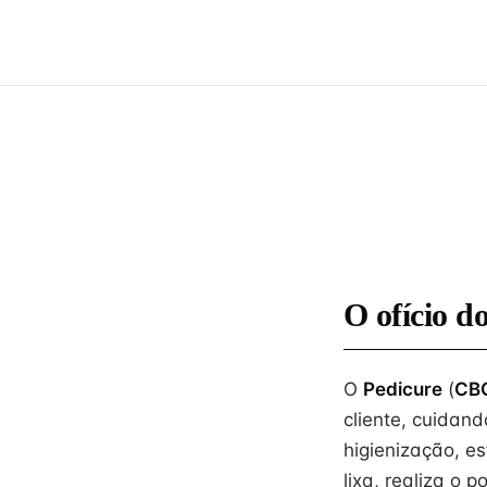
O ofício d
O
Pedicure
(
CBO
cliente, cuidan
higienização, es
lixa, realiza o