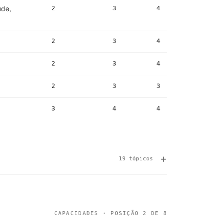
úde,
2
3
4
2
3
4
2
3
4
2
3
3
3
4
4
19 tópicos
CAPACIDADES · POSIÇÃO 2 DE 8