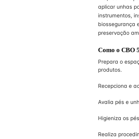
aplicar unhas po
instrumentos, i
biossegurança 
preservação amb
Como o CBO 51
Prepara o espaç
produtos.
Recepciona e ac
Avalia pés e un
Higieniza os pés
Realiza procedi