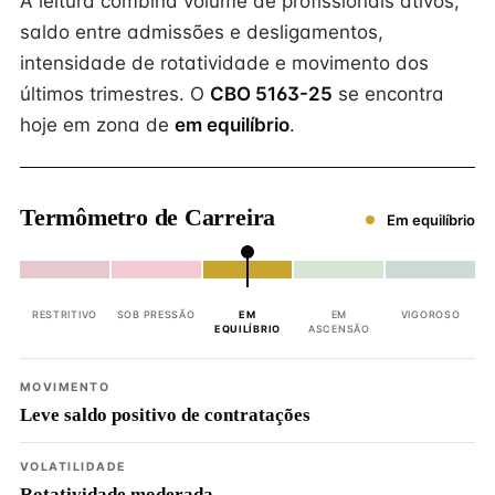
A leitura combina volume de profissionais ativos,
saldo entre admissões e desligamentos,
intensidade de rotatividade e movimento dos
últimos trimestres. O
CBO 5163-25
se encontra
hoje em zona de
em equilíbrio
.
Termômetro de Carreira
Em equilíbrio
RESTRITIVO
SOB PRESSÃO
EM
EM
VIGOROSO
EQUILÍBRIO
ASCENSÃO
MOVIMENTO
Leve saldo positivo de contratações
VOLATILIDADE
Rotatividade moderada