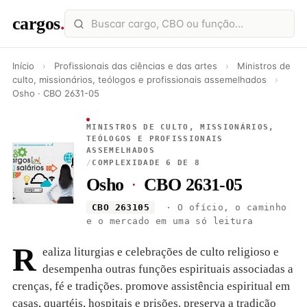
cargos
.
Início
›
Profissionais das ciências e das artes
›
Ministros de
culto, missionários, teólogos e profissionais assemelhados
›
Osho · CBO 2631-05
MINISTROS DE CULTO, MISSIONÁRIOS,
TEÓLOGOS E PROFISSIONAIS
ASSEMELHADOS
/
COMPLEXIDADE 6 DE 8
Osho
·
CBO 2631-05
CBO 263105
· O ofício, o caminho
e o mercado em uma só leitura
R
ealiza liturgias e celebrações de culto religioso e
desempenha outras funções espirituais associadas a
crenças, fé e tradições. promove assistência espiritual em
casas, quartéis, hospitais e prisões. preserva a tradição