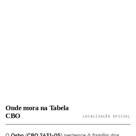
Onde mora na Tabela
CBO
LOCALIZAÇÃO OFICIAL
O
Osho
(
CBO 2631-05
) pertence à família dos