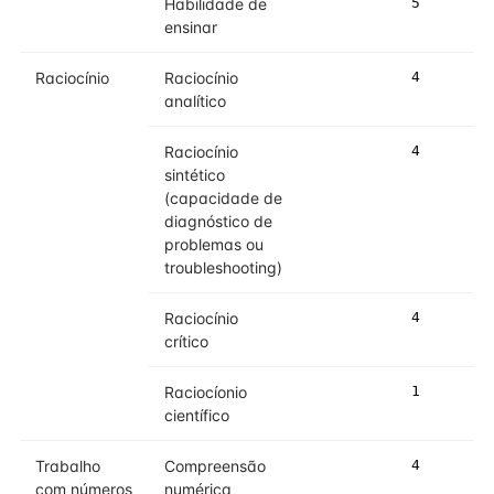
Habilidade de
5
5
ensinar
Raciocínio
Raciocínio
4
4
analítico
Raciocínio
4
5
sintético
(capacidade de
diagnóstico de
problemas ou
troubleshooting)
Raciocínio
4
5
crítico
Raciocíonio
1
2
científico
Trabalho
Compreensão
4
4
com números
numérica