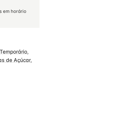
s em horário
 Temporário
,
as de Açúcar
,