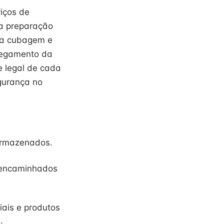
viços de
Na preparação
ula cubagem e
regamento da
e legal de cada
gurança no
armazenados.
s encaminhados
ais e produtos
.