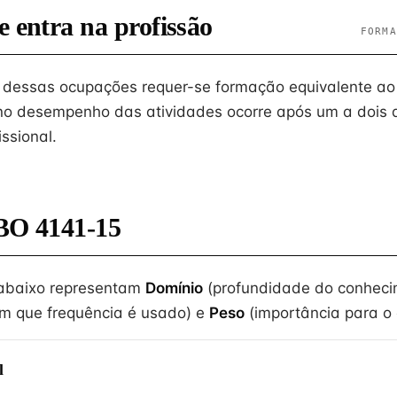
e entra na profissão
FORMA
o dessas ocupações requer-se formação equivalente ao
no desempenho das atividades ocorre após um a dois 
issional.
BO 4141-15
 abaixo representam
Domínio
(profundidade do conheci
m que frequência é usado) e
Peso
(importância para o e
l