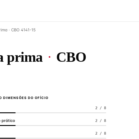
ima · CBO 4141-15
a prima
·
CBO
 DIMENSÕES DO OFÍCIO
2 / 8
 prático
2 / 8
a
2 / 8