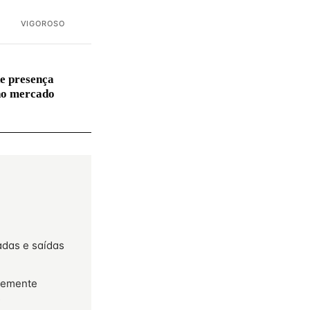
VIGOROSO
e presença
no mercado
adas e saídas
temente
s