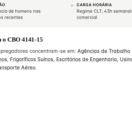
ÃO
CARGA HORÁRIA
cia de homens nas
Regime CLT, 43h semanai
es recentes
comercial
 o CBO 4141-15
empregadores concentram-se em:
Agências de Trabalho
inos
,
Frigoríficos Suínos
,
Escritórios de Engenharia
,
Usin
ransporte Aéreo
.