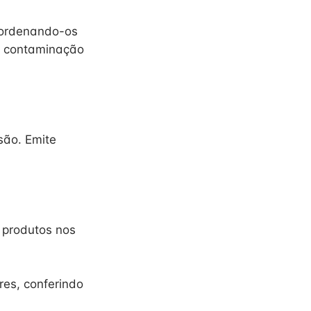
 ordenando-os
e contaminação
são. Emite
e produtos nos
es, conferindo