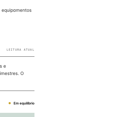
os equipamentos
LEITURA ATUAL
s e
imestres. O
Em equilíbrio