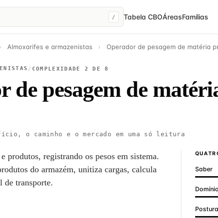
Tabela CBO
Áreas
Famílias
/
›
Almoxarifes e armazenistas
›
Operador de pesagem de matéria pr
ENISTAS
/
COMPLEXIDADE 2 DE 8
r de pesagem de matéri
ício, o caminho e o mercado em uma só leitura
QUATRO
 e produtos, registrando os pesos em sistema.
produtos do armazém, unitiza cargas, calcula
Saber
 de transporte.
Domínio
Postur