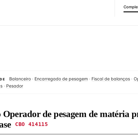
Complex
Balanceiro
·
Encarregado de pesagem
·
Fiscal de balanças
·
O
DE
as
·
Pesador
do Operador de pesagem de matéria 
ase
CBO 414115