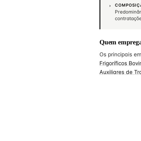
COMPOSIÇ
Predominân
contrataçõ
Quem emprega
Os principais 
Frigoríficos Bov
Auxiliares de T