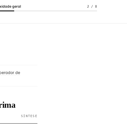
idade geral
2 / 8
perador de
prima
SÍNTESE