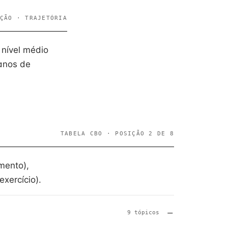
ÇÃO · TRAJETÓRIA
 nível médio
anos de
TABELA CBO · POSIÇÃO 2 DE 8
mento),
xercício).
9 tópicos