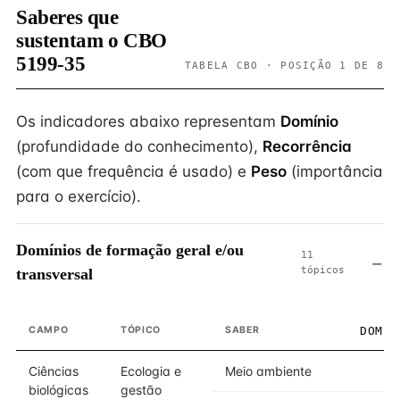
Saberes que
sustentam o CBO
5199-35
TABELA CBO · POSIÇÃO 1 DE 8
Os indicadores abaixo representam
Domínio
(profundidade do conhecimento),
Recorrência
(com que frequência é usado) e
Peso
(importância
para o exercício).
Domínios de formação geral e/ou
11
tópicos
transversal
CAMPO
TÓPICO
SABER
DOMÍN
Ciências
Ecologia e
Meio ambiente
biológicas
gestão