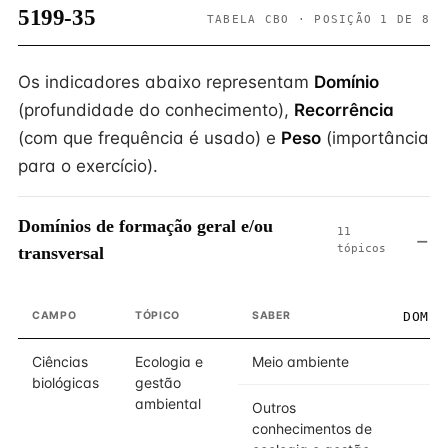
5199-35
TABELA CBO · POSIÇÃO 1 DE 8
Os indicadores abaixo representam
Domínio
(profundidade do conhecimento),
Recorrência
(com que frequência é usado) e
Peso
(importância
para o exercício).
Domínios de formação geral e/ou
11
tópicos
transversal
CAMPO
TÓPICO
SABER
DOMÍN
Ciências
Ecologia e
Meio ambiente
biológicas
gestão
ambiental
Outros
conhecimentos de