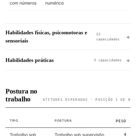
com números
numérica
Habilidades físicas, psicomotoras e
22
capacidades
sensoriais
Habilidades práticas
5 capacidades
Postura no
trabalho
ATITUDES ESPERADAS · POSIÇÃO 1 DE 8
TIPO
POSTURA
PESO
Trabalho sob
Trabalho sob supervisão
4