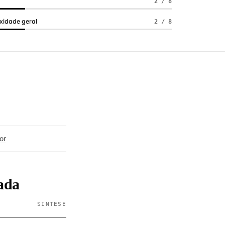
a
2 / 8
idade geral
2 / 8
or
ada
SÍNTESE