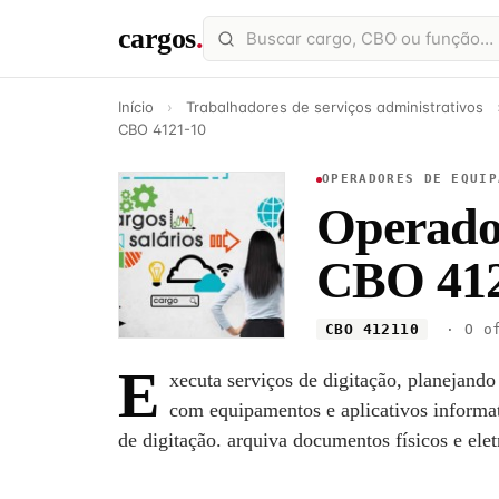
cargos
.
Início
›
Trabalhadores de serviços administrativos
CBO 4121-10
OPERADORES DE EQUIP
Operador
CBO 412
CBO 412110
· O of
E
xecuta serviços de digitação, planejando
com equipamentos e aplicativos informat
de digitação. arquiva documentos físicos e elet