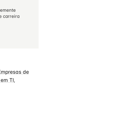
temente
e carreira
Empresas de
 em TI
,