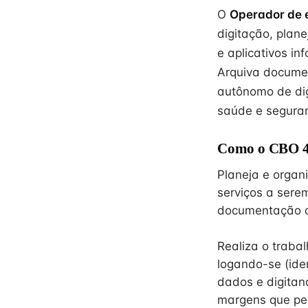
O
Operador de 
digitação, plan
e aplicativos in
Arquiva document
autônomo de di
saúde e seguran
Como o CBO 41
Planeja e organi
serviços a sere
documentação a 
Realiza o traba
logando-se (ide
dados e digitan
margens que per