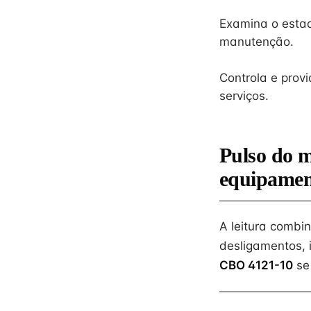
Examina o estad
manutenção.
Controla e prov
serviços.
Pulso do 
equipamen
A leitura combi
desligamentos, 
CBO 4121-10
se