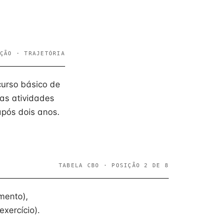
ÇÃO · TRAJETÓRIA
curso básico de
as atividades
após dois anos.
TABELA CBO · POSIÇÃO 2 DE 8
mento),
xercício).