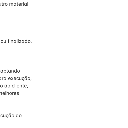
utro material
u finalizado.
.
 captando
para execução,
 ao cliente,
melhores
ecução do