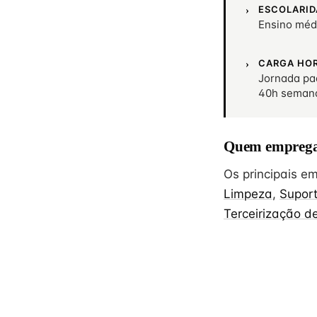
ESCOLARID
Ensino méd
CARGA HO
Jornada pa
40h seman
Quem emprega
Os principais 
Limpeza
,
Suport
Terceirização d