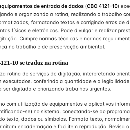
equipamentos de entrada de dados
(
CBO 4121-10
) exe
ejando e organizando a rotina, realizando o trabalho 
formatizados, formatando textos e corrigindo erros de d
os físicos e eletrônicos. Pode divulgar e realizar pres
gitação. Cumpre normas técnicas e normas regulamen
ça no trabalho e de preservação ambiental.
21-10 se traduz na rotina
za rotina de serviços de digitação, interpretando orie
m executados, conferindo a quantidade e a legibilidade
ser digitada e priorizando trabalhos urgentes.
lho com utilização de equipamentos e aplicativos infor
ntificando-se) no sistema, conectando-se ao program
do texto, dados ou símbolos. Formata texto, normalme
mitam encadernação e facilitem reprodução. Revisa o 