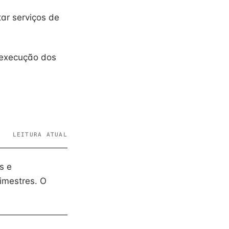
ar serviços de
a execução dos
LEITURA ATUAL
s e
imestres. O