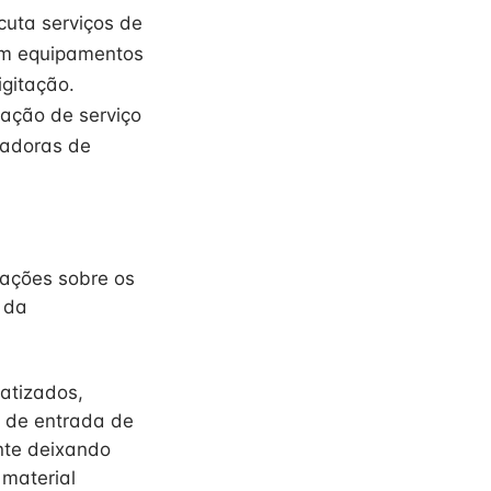
cuta serviços de
com equipamentos
igitação.
tação de serviço
tadoras de
ntações sobre os
 da
matizados,
a de entrada de
nte deixando
material