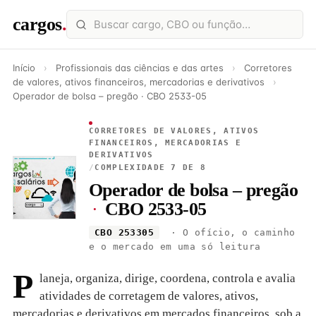
cargos
.
Início
›
Profissionais das ciências e das artes
›
Corretores
de valores, ativos financeiros, mercadorias e derivativos
›
Operador de bolsa – pregão · CBO 2533-05
CORRETORES DE VALORES, ATIVOS
FINANCEIROS, MERCADORIAS E
DERIVATIVOS
/
COMPLEXIDADE 7 DE 8
Operador de bolsa – pregão
·
CBO 2533-05
CBO 253305
· O ofício, o caminho
e o mercado em uma só leitura
P
laneja, organiza, dirige, coordena, controla e avalia
atividades de corretagem de valores, ativos,
mercadorias e derivativos em mercados financeiros, sob a