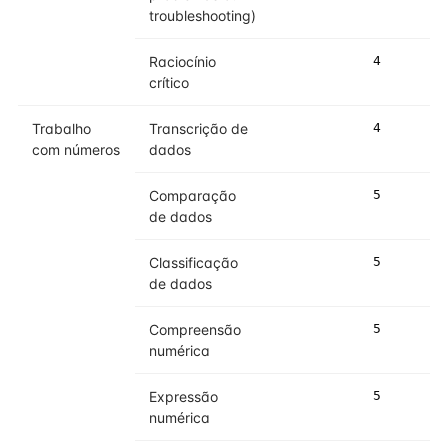
troubleshooting)
Raciocínio
4
4
crítico
Trabalho
Transcrição de
4
4
com números
dados
Comparação
5
5
de dados
Classificação
5
5
de dados
Compreensão
5
5
numérica
Expressão
5
5
numérica