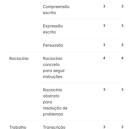
Compreensão
3
3
escrita
Expressão
3
3
escrita
Persuasão
3
3
Raciocínio
Raciocínio
4
4
concreto
para seguir
instruções
Raciocínio
3
3
abstrato
para
resolução de
problemas
Trabalho
Transcrição
3
3