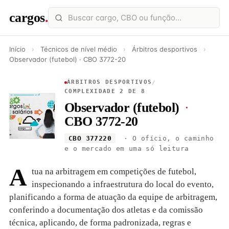
cargos
.
Início
›
Técnicos de nível médio
›
Árbitros desportivos
›
Observador (futebol) · CBO 3772-20
ÁRBITROS DESPORTIVOS
/
COMPLEXIDADE 2 DE 8
Observador (futebol)
·
CBO 3772-20
CBO 377220
· O ofício, o caminho
e o mercado em uma só leitura
A
tua na arbitragem em competições de futebol,
inspecionando a infraestrutura do local do evento,
planificando a forma de atuação da equipe de arbitragem,
conferindo a documentação dos atletas e da comissão
técnica, aplicando, de forma padronizada, regras e