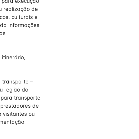
ia para execução
u realização de
os, culturais e
lida informações
sas
tinerário,
e transporte –
ou região do
 para transporte
 prestadores de
e visitantes ou
cumentação