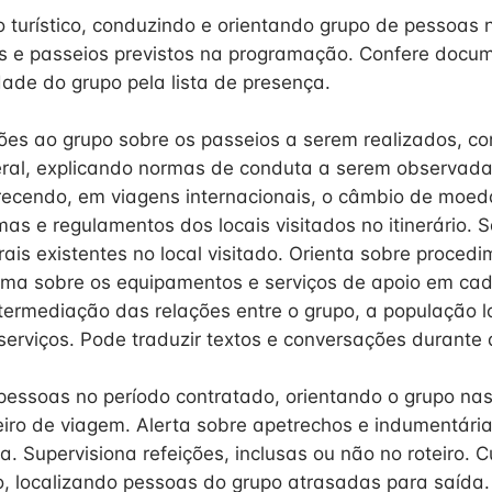
ro turístico, conduzindo e orientando grupo de pessoas 
tas e passeios previstos na programação. Confere docu
dade do grupo pela lista de presença.
ões ao grupo sobre os passeios a serem realizados, 
ral, explicando normas de conduta a serem observada
recendo, em viagens internacionais, o câmbio de moeda
s e regulamentos dos locais visitados no itinerário. S
rais existentes no local visitado. Orienta sobre proced
rma sobre os equipamentos e serviços de apoio em cad
intermediação das relações entre o grupo, a população l
erviços. Pode traduzir textos e conversações durante a
ssoas no período contratado, orientando o grupo nas
teiro de viagem. Alerta sobre apetrechos e indumentári
a. Supervisiona refeições, inclusas ou não no roteiro. 
, localizando pessoas do grupo atrasadas para saída