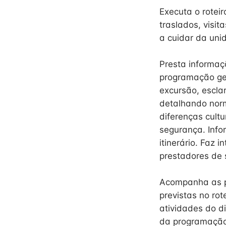
Executa o rotei
traslados, visi
a cuidar da uni
Presta informaç
programação ge
excursão, escla
detalhando norma
diferenças cultu
segurança. Info
itinerário. Faz 
prestadores de s
Acompanha as pe
previstas no ro
atividades do di
da programação