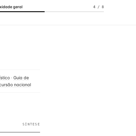
idade geral
4 / 8
stico
·
Guia de
cursão nacional
SÍNTESE