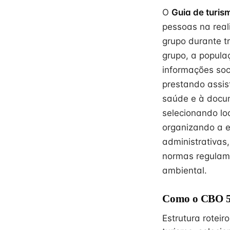
O
Guia de turis
pessoas na reali
grupo durante tr
grupo, a populaç
informações soci
prestando assis
saúde e à docume
selecionando loc
organizando a ex
administrativas,
normas regulam
ambiental.
Como o CBO 51
Estrutura roteiro