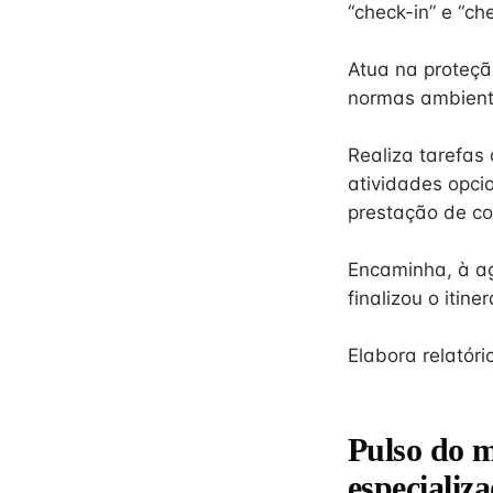
“check-in” e “ch
Atua na proteçã
normas ambienta
Realiza tarefas 
atividades opci
prestação de co
Encaminha, à ag
finalizou o itiner
Elabora relatório
Pulso do 
especializ