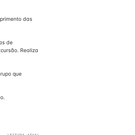
mprimento das
vas de
xcursão. Realiza
grupo que
io.