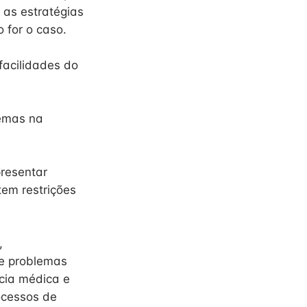
 as estratégias
 for o caso.
facilidades do
lemas na
presentar
tem restrições
,
de problemas
cia médica e
ocessos de