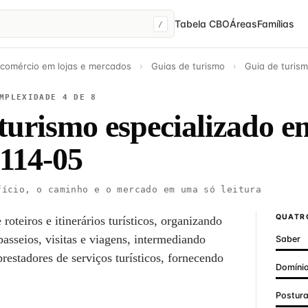
Tabela CBO
Áreas
Famílias
/
 comércio em lojas e mercados
›
Guias de turismo
›
Guia de turism
MPLEXIDADE 4 DE 8
turismo especializado e
114-05
ício, o caminho e o mercado em uma só leitura
QUATRO
roteiros e itinerários turísticos, organizando
passeios, visitas e viagens, intermediando
Saber
prestadores de serviços turísticos, fornecendo
Domínio
Postur