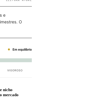
LEITURA ATUAL
s e
imestres. O
Em equilíbrio
VIGOROSO
e nicho
no mercado