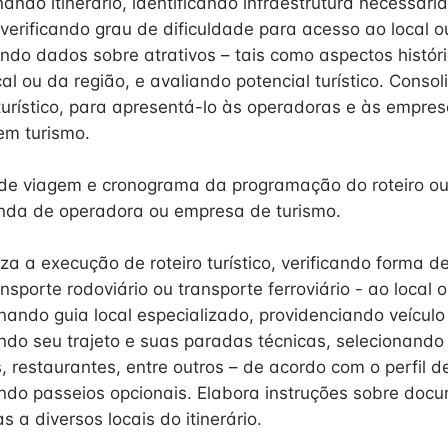
nando itinerário, identificando infraestrutura necessár
 verificando grau de dificuldade para acesso ao local o
ndo dados sobre atrativos – tais como aspectos históric
cal ou da região, e avaliando potencial turístico. Conso
 turístico, para apresentá-lo às operadoras e às empre
em turismo.
de viagem e cronograma da programação do roteiro ou i
da de operadora ou empresa de turismo.
za a execução de roteiro turístico, verificando forma d
ansporte rodoviário ou transporte ferroviário - ao local 
onando guia local especializado, providenciando veículo
ando seu trajeto e suas paradas técnicas, selecionando
s, restaurantes, entre outros – de acordo com o perfil d
ando passeios opcionais. Elabora instruções sobre do
s a diversos locais do itinerário.