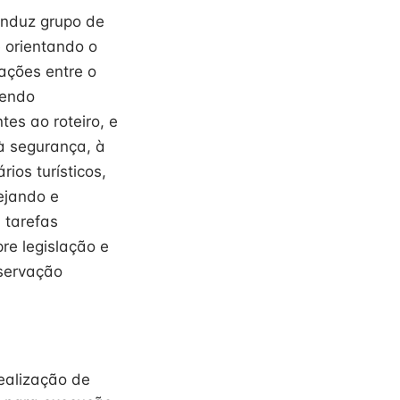
onduz grupo de
e orientando o
lações entre o
cendo
tes ao roteiro, e
à segurança, à
ios turísticos,
nejando e
 tarefas
pre legislação e
servação
 realização de