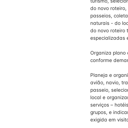
turismo, selecio
do novo roteiro,
passeios, coleta
naturais - do lo
do novo roteiro
especializadas 
Organiza plano 
conforme deman
Planeja e organi
avião, navio, tr
passeio, seleci
local e organiz
serviços – hotéi
grupos, e indic
exigida em visita