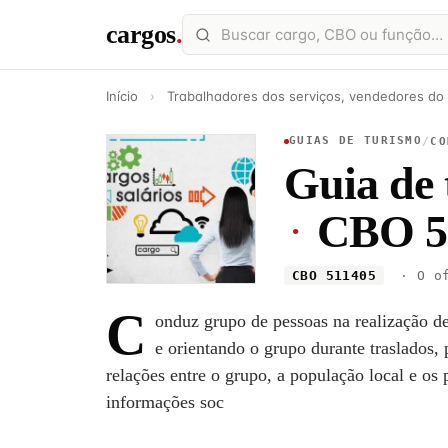
cargos
.
Início
›
Trabalhadores dos serviços, vendedores do
GUIAS DE TURISMO
/
CO
Guia de 
·
CBO 5
CBO 511405
· O of
C
onduz grupo de pessoas na realização de 
e orientando o grupo durante traslados, 
relações entre o grupo, a população local e os 
informações soc