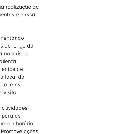
na realização de
mentos e passa
comentando
s ao longo da
 no país, e
alienta
imentos de
a local do
ocal e os
 visita.
 atividades
a para as
Cumpre horário
. Promove ações