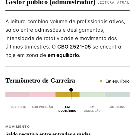
Gestor público (administrador)
LEITURA ATUAL
A leitura combina volume de profissionais ativos,
saldo entre admissões e desligamentos,
intensidade de rotatividade e movimento dos
últimos trimestres. O
CBO 2521-05
se encontra
hoje em zona de
em equilíbrio
.
Termômetro de Carreira
Em equilíbrio
RESTRITIVO
SOB PRESSÃO
EM
EM
VIGOROSO
EQUILÍBRIO
ASCENSÃO
MOVIMENTO
Saldo negativo entre entradas e saídas