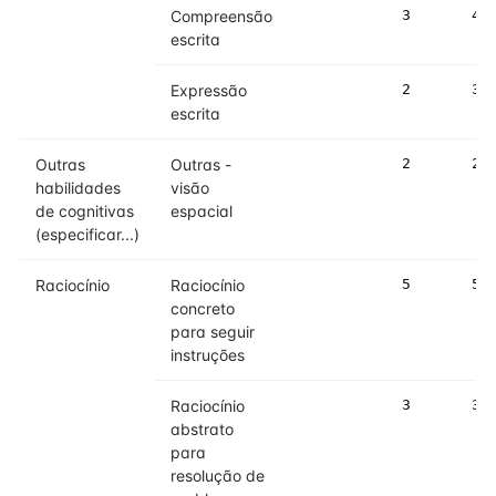
Compreensão
3
4
escrita
Expressão
2
3
escrita
Outras
Outras -
2
2
habilidades
visão
de cognitivas
espacial
(especificar...)
Raciocínio
Raciocínio
5
5
concreto
para seguir
instruções
Raciocínio
3
3
abstrato
para
resolução de