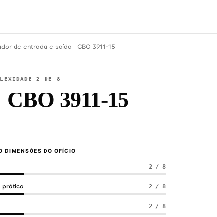
ador de entrada e saída · CBO 3911-15
PLEXIDADE 2 DE 8
·
CBO 3911-15
 DIMENSÕES DO OFÍCIO
2 / 8
 prático
2 / 8
a
2 / 8