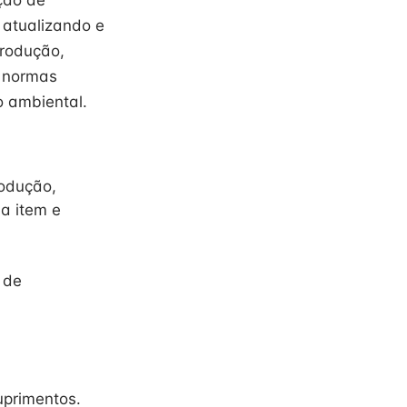
ção de
 atualizando e
produção,
e normas
 ambiental.
rodução,
a item e
 de
uprimentos.