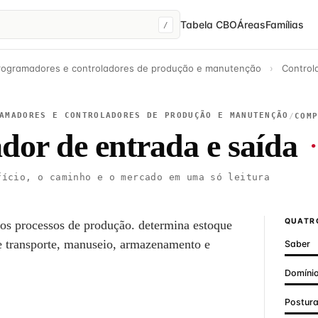
Tabela CBO
Áreas
Famílias
/
programadores e controladores de produção e manutenção
›
Control
AMADORES E CONTROLADORES DE PRODUÇÃO E MANUTENÇÃO
/
COM
dor de entrada e saída
ício, o caminho e o mercado em uma só leitura
QUATRO
nos processos de produção. determina estoque
ne transporte, manuseio, armazenamento e
Saber
Domínio
Postur