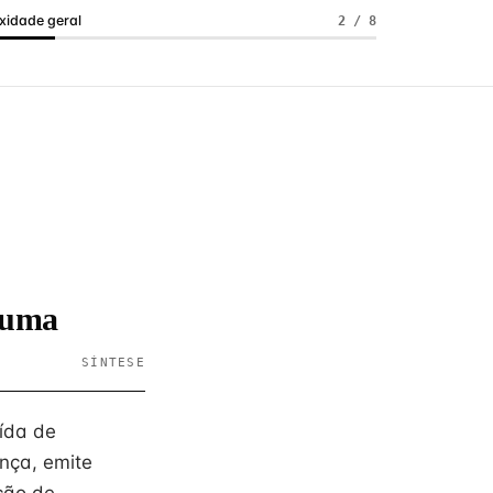
idade geral
2 / 8
m uma
SÍNTESE
aída de
nça, emite