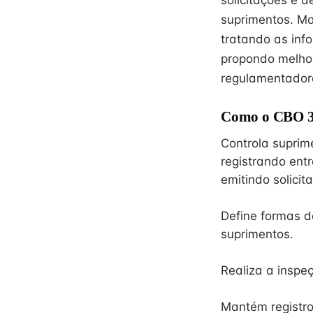
solicitações e 
suprimentos. Ma
tratando as inf
propondo melho
regulamentadora
Como o CBO 39
Controla suprim
registrando ent
emitindo solicit
Define formas d
suprimentos.
Realiza a inspe
Mantém registro