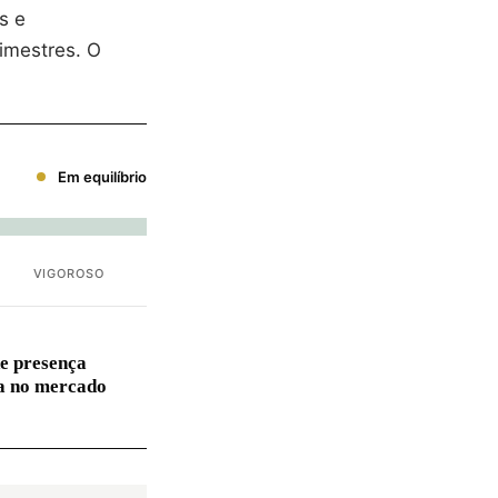
s e
imestres. O
Em equilíbrio
VIGOROSO
e presença
va no mercado