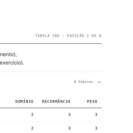
TABELA CBO · POSIÇÃO 2 DE 8
mento),
xercício).
8 tópicos
DOMÍNIO
RECORRÊNCIA
PESO
2
3
3
2
3
3