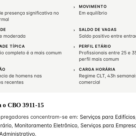
MOVIMENTO
 presença significativa no
Em equilíbrio
rmal
ADE
SALDO DE VAGAS
de moderada
Saldo positivo entre entra
ADE TÍPICA
PERFIL ETÁRIO
io completo é a mais comum
Profissionais entre 25 e 3
perfil mais comum
ÃO
CARGA HORÁRIA
cia de homens nas
Regime CLT, 43h semanai
es recentes
comercial
 o CBO 3911-15
empregadores concentram-se em:
Serviços para Edifícios
rário
,
Monitoramento Eletrônico
,
Serviços para Empres
Administrativo
.