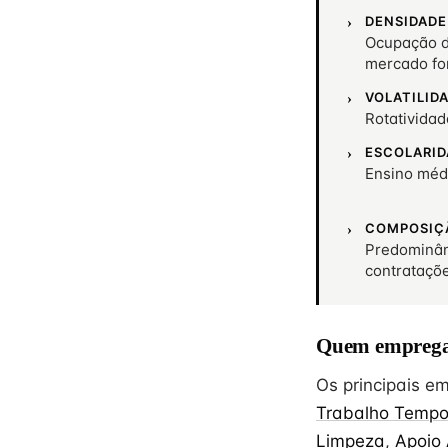
DENSIDADE
Ocupação de
mercado fo
VOLATILID
Rotativida
ESCOLARID
Ensino méd
COMPOSIÇ
Predominân
contrataçõ
Quem emprega
Os principais 
Trabalho Tempo
Limpeza
,
Apoio 