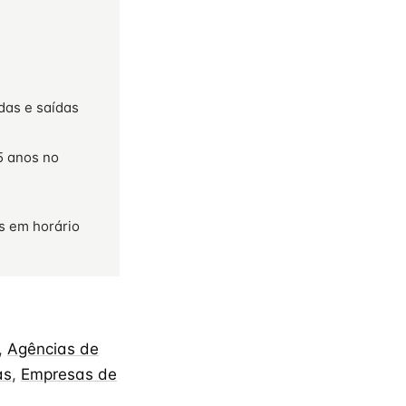
das e saídas
5 anos no
s em horário
,
Agências de
as
,
Empresas de