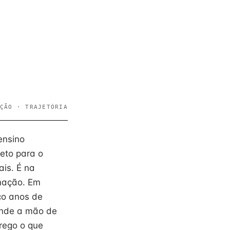
ÇÃO · TRAJETÓRIA
ensino
eto para o
ais. É na
rmação. Em
co anos de
 onde a mão de
rego o que