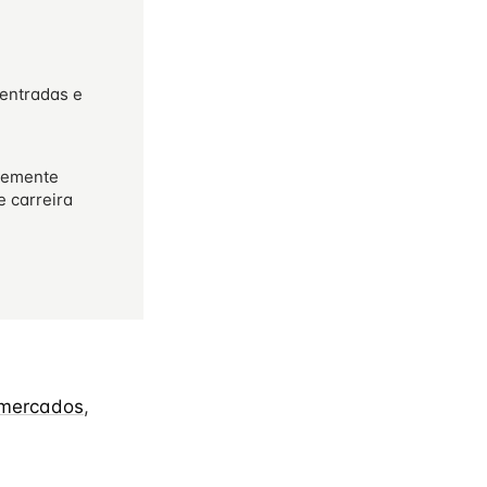
 entradas e
temente
e carreira
rmercados
,