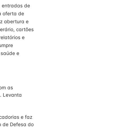
e entradas de
a oferta de
z abertura e
rário, cartões
elatórios e
Cumpre
 saúde e
com as
. Levanta
adorias e faz
o de Defesa do