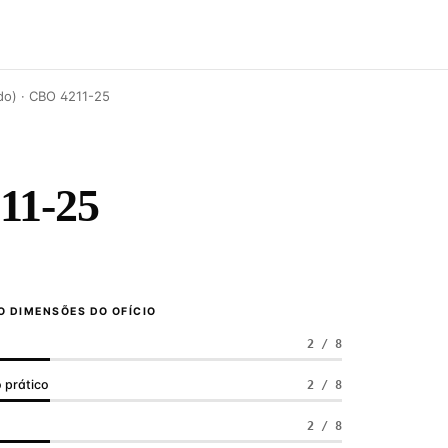
do) · CBO 4211-25
11-25
 DIMENSÕES DO OFÍCIO
2 / 8
 prático
2 / 8
a
2 / 8