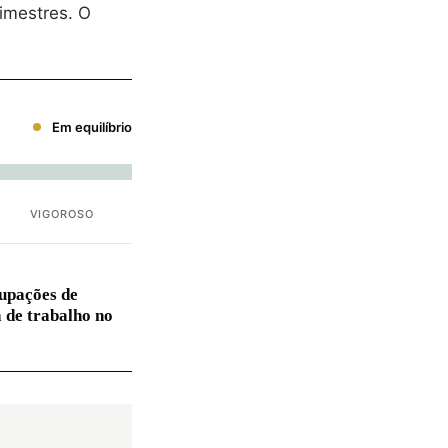
imestres. O
Em equilíbrio
VIGOROSO
upações de
 de trabalho no