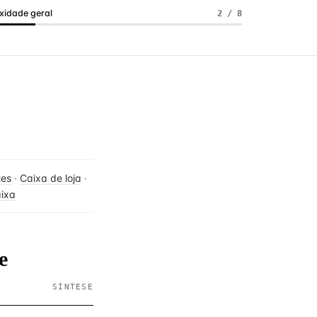
idade geral
2 / 8
tes
·
Caixa de loja
·
ixa
e
SÍNTESE