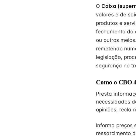
O
Caixa (super
valores e de sa
produtos e serv
fechamento do c
ou outros meios
remetendo numer
legislação, pr
segurança no tr
Como o CBO 42
Presta informaç
necessidades do
opiniões, reclam
Informa preços 
ressarcimento d