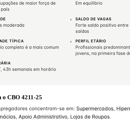
upações de maior força de
Em equilíbrio
 país
ADE
SALDO DE VAGAS
de moderada
Forte saldo positivo entre
saídas
ADE TÍPICA
PERFIL ETÁRIO
io completo é a mais comum
Profissionais predominan
jovens, na primeira fase d
RÁRIA
, 43h semanais em horário
 o CBO 4211-25
empregadores concentram-se em:
Supermercados
,
Hipe
mácias
,
Apoio Administrativo
,
Lojas de Roupas
.