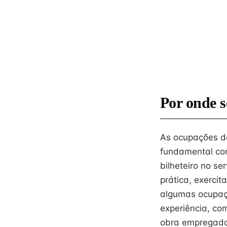
Por onde s
As ocupações de
fundamental com
bilheteiro no s
prática, exerci
algumas ocupaçõ
experiência, co
obra empregada