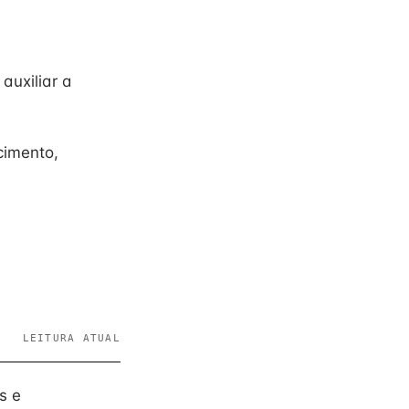
auxiliar a
cimento,
LEITURA ATUAL
s e