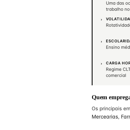
Uma das oc
trabalho no
VOLATILID
Rotativida
ESCOLARID
Ensino méd
CARGA HO
Regime CLT
comercial
Quem emprega
Os principais 
Mercearias
,
Far