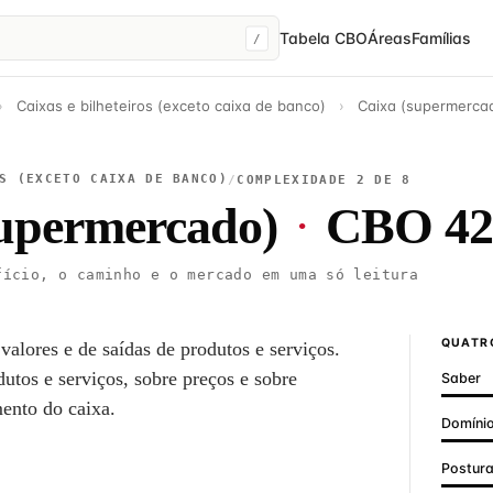
Tabela CBO
Áreas
Famílias
/
›
Caixas e bilheteiros (exceto caixa de banco)
›
Caixa (supermerca
S (EXCETO CAIXA DE BANCO)
/
COMPLEXIDADE 2 DE 8
supermercado)
·
CBO 42
ício, o caminho e o mercado em uma só leitura
QUATRO
 valores e de saídas de produtos e serviços.
dutos e serviços, sobre preços e sobre
Saber
ento do caixa.
Domínio
Postur