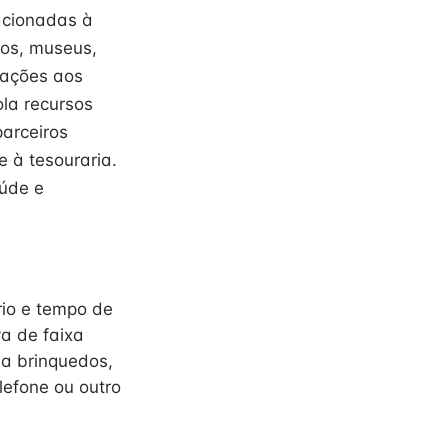
lacionadas à
vos, museus,
mações aos
la recursos
parceiros
 à tesouraria.
úde e
rio e tempo de
va de faixa
 a brinquedos,
lefone ou outro