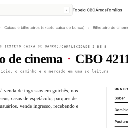
Tabela CBO
Áreas
Famílias
/
›
Caixas e bilheteiros (exceto caixa de banco)
›
Bilheteiro de cinem
S (EXCETO CAIXA DE BANCO)
/
COMPLEXIDADE 2 DE 8
ro de cinema
·
CBO 4211
ício, o caminho e o mercado em uma só leitura
QUATRO
 à venda de ingressos em guichês, nos
seus, casas de espetáculo, parques de
Saber
usuários. vende ingresso, recebendo e
Domínio
Postur