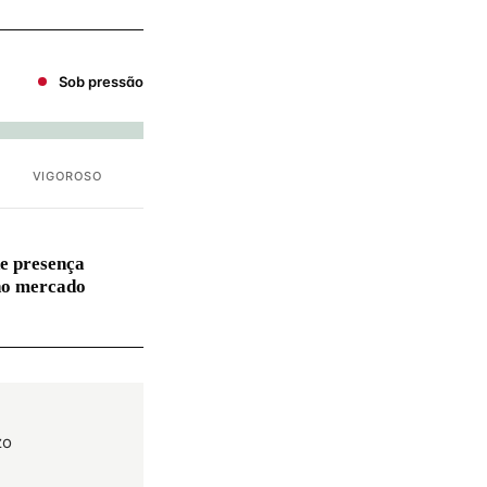
Sob pressão
VIGOROSO
e presença
no mercado
zo