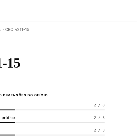
a · CBO 4211-15
-15
 DIMENSÕES DO OFÍCIO
2 / 8
 prático
2 / 8
a
2 / 8