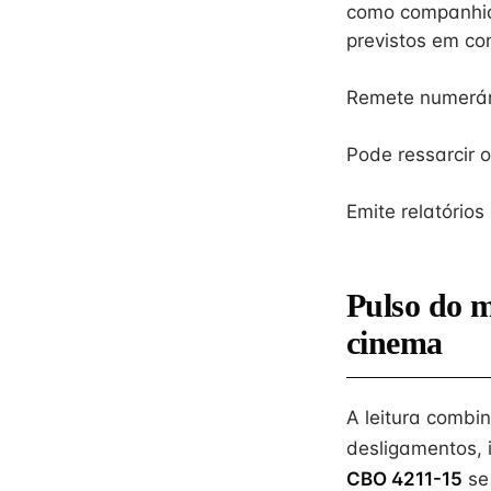
como companhias
previstos em co
Remete numerári
Pode ressarcir o
Emite relatórios
Pulso do 
cinema
A leitura combi
desligamentos, 
CBO 4211-15
se