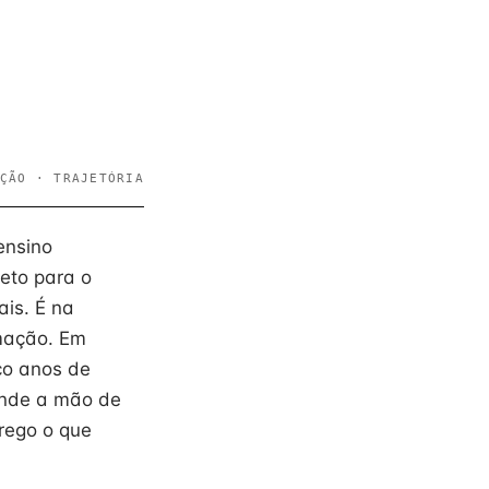
ÇÃO · TRAJETÓRIA
ensino
eto para o
ais. É na
rmação. Em
co anos de
 onde a mão de
rego o que