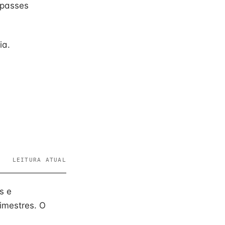
epasses
ia.
LEITURA ATUAL
s e
imestres. O