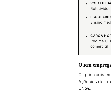
VOLATILID
Rotativida
ESCOLARID
Ensino méd
CARGA HO
Regime CLT
comercial
Quem emprega
Os principais 
Agências de Tr
ONGs
.