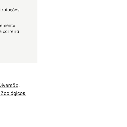
ntratações
temente
e carreira
Diversão
,
 Zoológicos
,