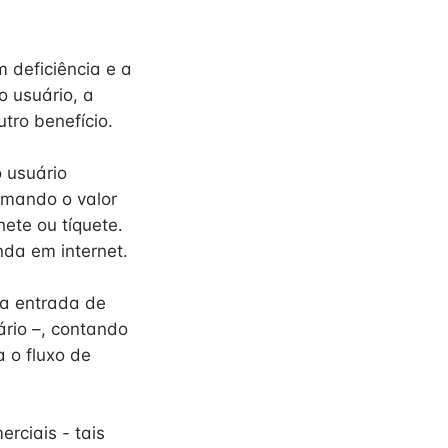
 deficiência e a
o usuário, a
tro benefício.
o usuário
ormando o valor
ete ou tíquete.
nda em internet.
 a entrada de
ário –, contando
 o fluxo de
erciais - tais