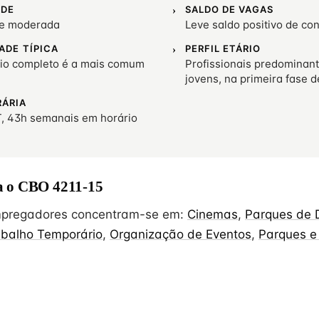
ADE
SALDO DE VAGAS
de moderada
Leve saldo positivo de co
ADE TÍPICA
PERFIL ETÁRIO
io completo é a mais comum
Profissionais predominan
jovens, na primeira fase d
RÁRIA
, 43h semanais em horário
 o CBO 4211-15
empregadores concentram-se em:
Cinemas
,
Parques de 
abalho Temporário
,
Organização de Eventos
,
Parques e