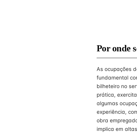
Por onde s
As ocupações de
fundamental com
bilheteiro no s
prática, exerci
algumas ocupaçõ
experiência, co
obra empregada
implica em altas