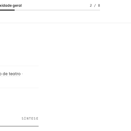
idade geral
2 / 8
ro de teatro
·
SÍNTESE