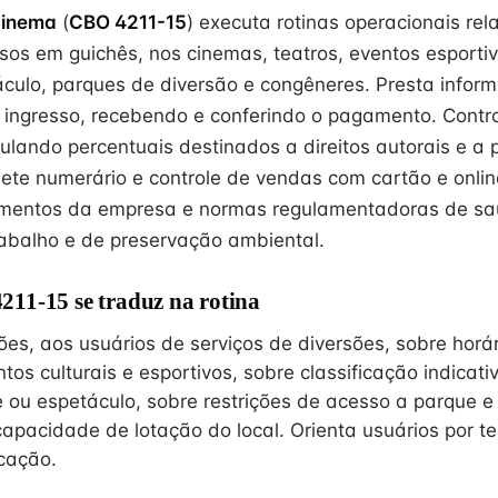
 cinema
(
CBO 4211-15
) executa rotinas operacionais re
sos em guichês, nos cinemas, teatros, eventos esporti
culo, parques de diversão e congêneres. Presta infor
 ingresso, recebendo e conferindo o pagamento. Contro
culando percentuais destinados a direitos autorais e a 
ete numerário e controle de vendas com cartão e online
mentos da empresa e normas regulamentadoras de sa
abalho e de preservação ambiental.
11-15 se traduz na rotina
ões, aos usuários de serviços de diversões, sobre horá
os culturais e esportivos, sobre classificação indicati
e ou espetáculo, sobre restrições de acesso a parque e
apacidade de lotação do local. Orienta usuários por te
cação.