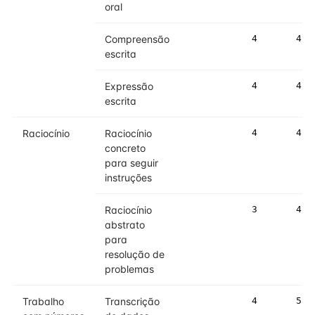
oral
Compreensão
4
4
escrita
Expressão
4
4
escrita
Raciocínio
Raciocínio
4
4
concreto
para seguir
instruções
Raciocínio
3
4
abstrato
para
resolução de
problemas
Trabalho
Transcrição
4
5