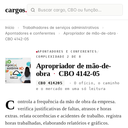
cargos
.
Início
›
Trabalhadores de serviços administrativos
›
Apontadores e conferentes
›
Apropriador de mão-de-obra ·
CBO 4142-05
APONTADORES E CONFERENTES
/
COMPLEXIDADE 2 DE 8
Apropriador de mão-de-
obra
·
CBO 4142-05
CBO 414205
· O ofício, o caminho
e o mercado em uma só leitura
C
ontrola a frequência da mão de obra da empresa.
verifica justificativas de faltas, atrasos e horas
extras. relata ocorrências e acidentes de trabalho. registra
horas trabalhadas, elaborando relatórios e gráficos.