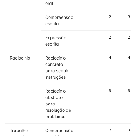
oral
Compreensão
2
3
escrita
Expressão
2
2
escrita
Raciocínio
Raciocínio
4
4
concreto
para seguir
instruções
Raciocínio
3
3
abstrato
para
resolução de
problemas
Trabalho
Compreensão
2
3