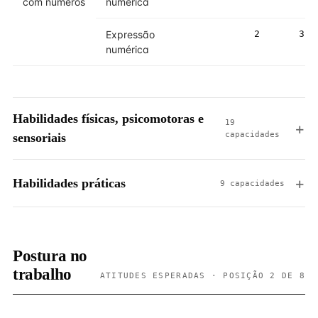
com números
numérica
Expressão
2
3
numérica
Habilidades físicas, psicomotoras e
19
capacidades
sensoriais
Habilidades práticas
9 capacidades
Postura no
trabalho
ATITUDES ESPERADAS · POSIÇÃO 2 DE 8