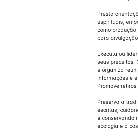
Presta orientaç
espirituais, emo
como produção de
para divulgação
Executa ou lide
seus preceitos. 
e organiza reuni
informações e es
Promove retiros 
Preserva a tradi
escritas, cuida
e conservando ri
ecologia e à co