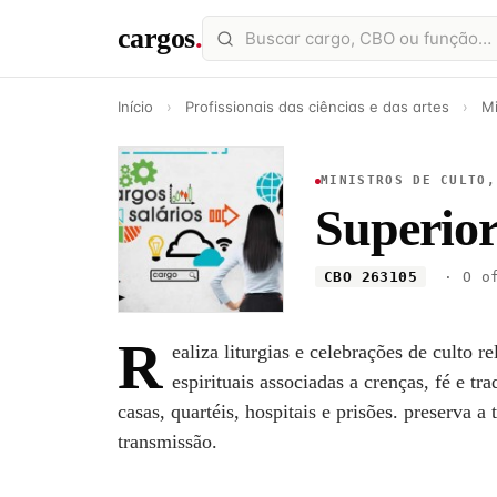
cargos
.
Início
›
Profissionais das ciências e das artes
›
Mi
MINISTROS DE CULTO,
Superior 
CBO 263105
· O of
R
ealiza liturgias e celebrações de culto 
espirituais associadas a crenças, fé e tr
casas, quartéis, hospitais e prisões. preserva a 
transmissão.