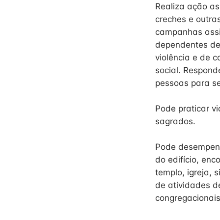
Realiza ação as
creches e outra
campanhas assis
dependentes de 
violência e de 
social. Respond
pessoas para se
Pode praticar v
sagrados.
Pode desempenh
do edifício, enc
templo, igreja, 
de atividades d
congregacionais