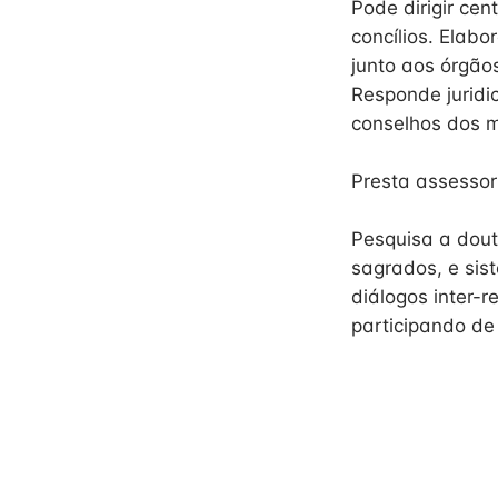
Pode dirigir ce
concílios. Elabo
junto aos órgão
Responde juridi
conselhos dos m
Presta assessori
Pesquisa a doutr
sagrados, e sis
diálogos inter-r
participando de