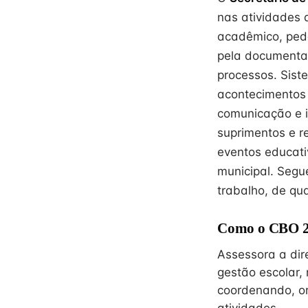
nas atividades 
acadêmico, peda
pela documentaç
processos. Sist
acontecimentos 
comunicação e i
suprimentos e r
eventos educati
municipal. Segu
trabalho, de qu
Como o CBO 25
Assessora a dir
gestão escolar,
coordenando, or