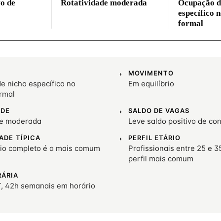
vo de
Rotatividade moderada
Ocupação d
específico 
formal
MOVIMENTO
e nicho específico no
Em equilíbrio
rmal
ADE
SALDO DE VAGAS
de moderada
Leve saldo positivo de co
ADE TÍPICA
PERFIL ETÁRIO
io completo é a mais comum
Profissionais entre 25 e 3
perfil mais comum
RÁRIA
, 42h semanais em horário