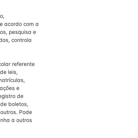
o,
de acordo com a
os, pesquisa e
dos, controla
olar referente
e leis,
matrículas,
rações e
gistro de
de boletos,
 outros. Pode
nha a outros