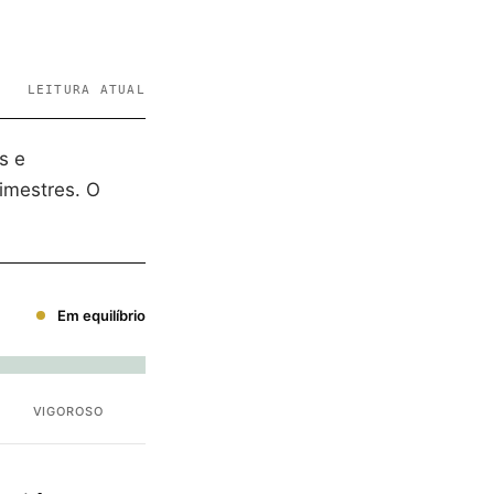
LEITURA ATUAL
s e
imestres. O
Em equilíbrio
VIGOROSO