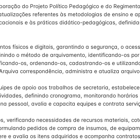
aboração do Projeto Político Pedagógico e do Regimento
ualizações referentes às metodologias de ensino e a
cacionais e às práticas didático-pedagógicas, definid
os físicos e digitais, garantindo a segurança, o acesso
efinindo o método de arquivamento, identificando-os po
ificando-os, ordenando-os, cadastrando-os e utilizand
Arquiva correspondência, administra e atualiza arquivo
uipes de apoio aos trabalhos de secretaria, estabelece
vidades, definindo cronograma, monitorando horários 
na pessoal, avalia e capacita equipes e contrata serviç
s, verificando necessidades de recursos materiais, co
formulando pedidos de compra de insumos, de equipam
fere e avalia os itens adquiridos e acompanha contrat