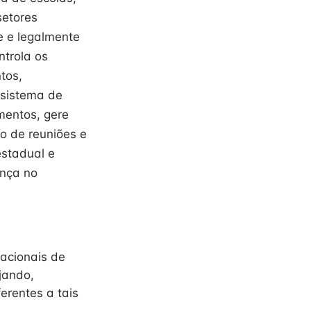
setores
e e legalmente
ntrola os
tos,
 sistema de
mentos, gere
ão de reuniões e
estadual e
ança no
cacionais de
jando,
erentes a tais