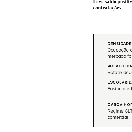
Leve saldo positi
contratações
DENSIDADE
Ocupação d
mercado fo
VOLATILID
Rotativida
ESCOLARID
Ensino méd
CARGA HO
Regime CLT
comercial