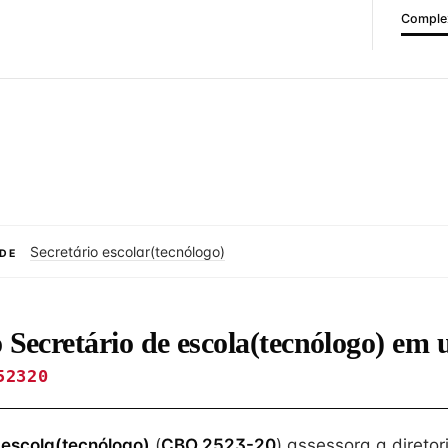
Complex
Secretário escolar(tecnólogo)
DE
o Secretário de escola(tecnólogo) em
52320
 escola(tecnólogo)
(
CBO 2523-20
) assessora a diretor