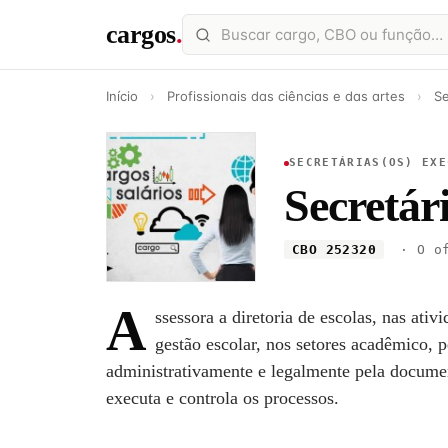
cargos
.
Início
›
Profissionais das ciências e das artes
›
Se
SECRETÁRIAS(OS) EXE
Secretár
CBO 252320
· O of
A
ssessora a diretoria de escolas, nas ativ
gestão escolar, nos setores acadêmico, 
administrativamente e legalmente pela documen
executa e controla os processos.