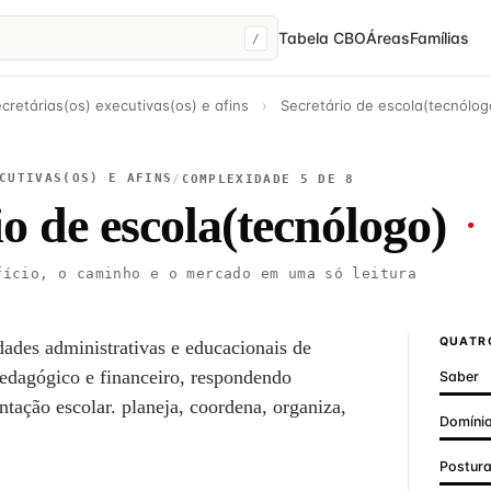
Tabela CBO
Áreas
Famílias
/
cretárias(os) executivas(os) e afins
›
Secretário de escola(tecnólo
CUTIVAS(OS) E AFINS
/
COMPLEXIDADE 5 DE 8
io de escola(tecnólogo)
·
ício, o caminho e o mercado em uma só leitura
QUATRO
idades administrativas e educacionais de
pedagógico e financeiro, respondendo
Saber
tação escolar. planeja, coordena, organiza,
Domínio
Postur