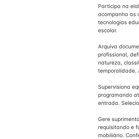
Participa na el
acompanha as at
tecnologias edu
escolar.
Arquiva document
profissional, d
natureza, class
temporalidade. 
Supervisiona eq
programando ati
entrada. Selecio
Gere suprimento
requisitando e 
mobiliário. Con