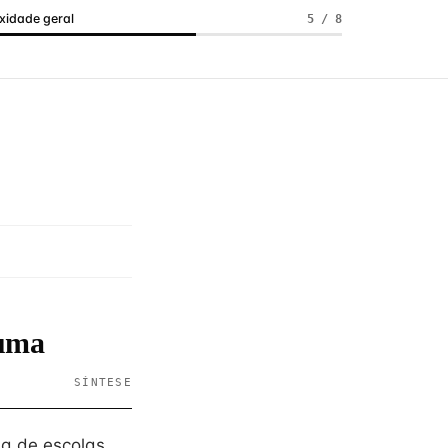
idade geral
5 / 8
 uma
SÍNTESE
ia de escolas,