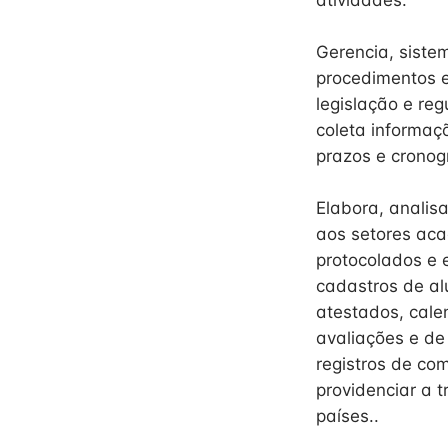
atividades.
Gerencia, siste
procedimentos 
legislação e re
coleta informaç
prazos e crono
Elabora, analisa
aos setores aca
protocolados e e
cadastros de alu
atestados, cale
avaliações e de
registros de com
providenciar a 
países..