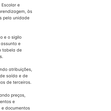
 Escolar e
prendizagem, às
as pela unidade
 e o sigilo
r assunto e
o tabela de
s.
ndo atribuições,
de saída e de
os de terceiros.
tando preços,
entos e
os e documentos