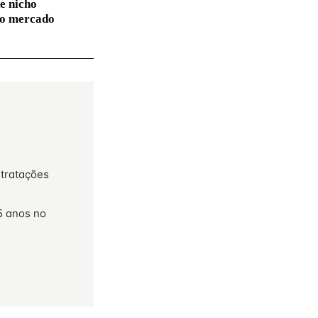
e nicho
no mercado
ntratações
5 anos no