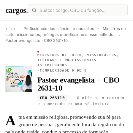
cargos
.
Início
›
Profissionais das ciências e das artes
›
Ministros de
culto, missionários, teólogos e profissionais assemelhados
›
Pastor evangelista · CBO 2631-10
MINISTROS DE CULTO, MISSIONÁRIOS,
TEÓLOGOS E PROFISSIONAIS
ASSEMELHADOS
/
COMPLEXIDADE 6 DE 8
Pastor evangelista
·
CBO
2631-10
CBO 263110
· O ofício, o caminho
e o mercado em uma só leitura
A
tua em missão religiosa, promovendo sua fé para
grupo de pessoas, geralmente fora da região ou do
país onde reside. conduz o processo de formação