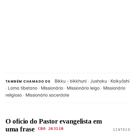
Bikku - bikkhuni
·
Jushoku
·
Kaikyôshi
TAMBÉM CHAMADO DE
·
Lama tibetano
·
Missionário
·
Missionário leigo
·
Missionário
religioso
·
Missionário sacerdote
O ofício do Pastor evangelista em
uma frase
CBO 263110
SÍNTESE