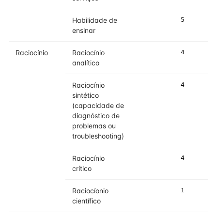
Habilidade de
5
5
ensinar
Raciocínio
Raciocínio
4
4
analítico
Raciocínio
4
4
sintético
(capacidade de
diagnóstico de
problemas ou
troubleshooting)
Raciocínio
4
4
crítico
Raciocíonio
1
2
científico