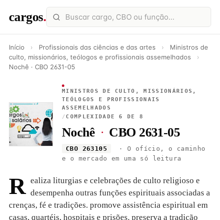
cargos
.
Início
›
Profissionais das ciências e das artes
›
Ministros de
culto, missionários, teólogos e profissionais assemelhados
›
Nochê · CBO 2631-05
MINISTROS DE CULTO, MISSIONÁRIOS,
TEÓLOGOS E PROFISSIONAIS
ASSEMELHADOS
/
COMPLEXIDADE 6 DE 8
Nochê
·
CBO 2631-05
CBO 263105
· O ofício, o caminho
e o mercado em uma só leitura
R
ealiza liturgias e celebrações de culto religioso e
desempenha outras funções espirituais associadas a
crenças, fé e tradições. promove assistência espiritual em
casas, quartéis, hospitais e prisões. preserva a tradição