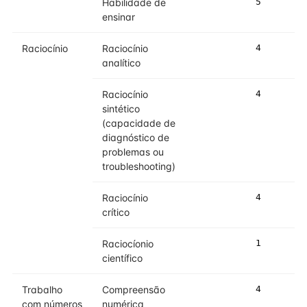
Habilidade de
5
5
ensinar
Raciocínio
Raciocínio
4
4
analítico
Raciocínio
4
5
sintético
(capacidade de
diagnóstico de
problemas ou
troubleshooting)
Raciocínio
4
5
crítico
Raciocíonio
1
2
científico
Trabalho
Compreensão
4
4
com números
numérica