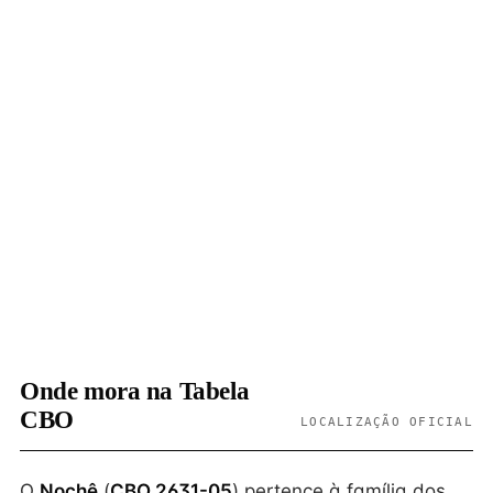
Onde mora na Tabela
CBO
LOCALIZAÇÃO OFICIAL
O
Nochê
(
CBO 2631-05
) pertence à família dos