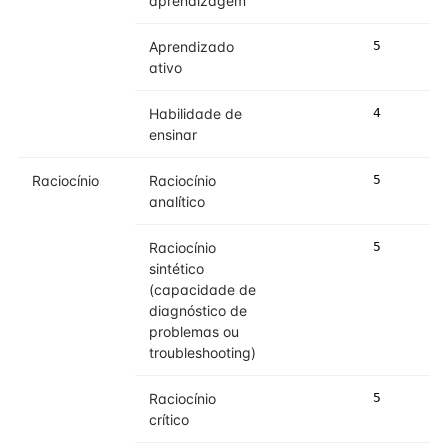
aprendizagem
Aprendizado
5
5
ativo
Habilidade de
4
5
ensinar
Raciocínio
Raciocínio
5
5
analítico
Raciocínio
5
5
sintético
(capacidade de
diagnóstico de
problemas ou
troubleshooting)
Raciocínio
5
5
crítico