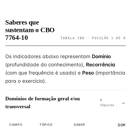
Saberes que
sustentam o CBO
7764-10
TABELA CBO · POSIÇÃO 1 DE 8
Os indicadores abaixo representam
Domínio
(profundidade do conhecimento),
Recorrência
(com que frequência é usado) e
Peso
(importância
para o exercício).
Domínios de formação geral e/ou
9
tópicos
transversal
CAMPO
TÓPICO
SABER
DOMÍN