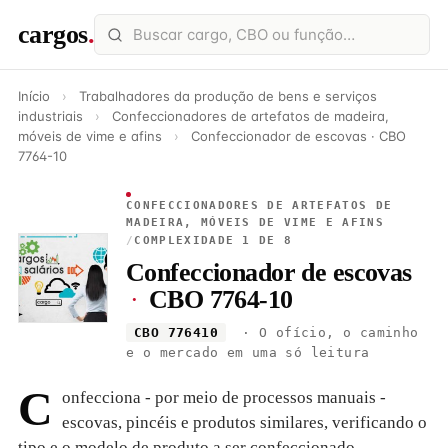
cargos
.
Início
›
Trabalhadores da produção de bens e serviços
industriais
›
Confeccionadores de artefatos de madeira,
móveis de vime e afins
›
Confeccionador de escovas · CBO
7764-10
CONFECCIONADORES DE ARTEFATOS DE
MADEIRA, MÓVEIS DE VIME E AFINS
/
COMPLEXIDADE 1 DE 8
Confeccionador de escovas
·
CBO 7764-10
CBO 776410
· O ofício, o caminho
e o mercado em uma só leitura
C
onfecciona - por meio de processos manuais -
escovas, pincéis e produtos similares, verificando o
tipo e o modelo de produto a ser confeccionado,