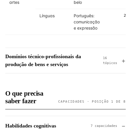
artes
belo
Línguas
Português:
2
comunicação
e expressão
Domínios técnico-profissionais da
16
tópicos
produção de bens e serviços
O que precisa
saber fazer
CAPACIDADES · POSIÇÃO 1 DE 8
Habilidades cognitivas
7 capacidades