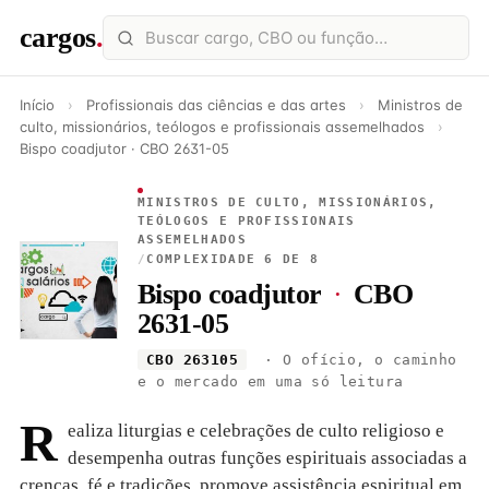
cargos
.
Início
›
Profissionais das ciências e das artes
›
Ministros de
culto, missionários, teólogos e profissionais assemelhados
›
Bispo coadjutor · CBO 2631-05
MINISTROS DE CULTO, MISSIONÁRIOS,
TEÓLOGOS E PROFISSIONAIS
ASSEMELHADOS
/
COMPLEXIDADE 6 DE 8
Bispo coadjutor
·
CBO
2631-05
CBO 263105
· O ofício, o caminho
e o mercado em uma só leitura
R
ealiza liturgias e celebrações de culto religioso e
desempenha outras funções espirituais associadas a
crenças, fé e tradições. promove assistência espiritual em