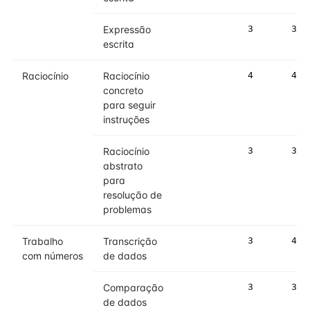
Expressão
3
3
escrita
Raciocínio
Raciocínio
4
4
concreto
para seguir
instruções
Raciocínio
3
3
abstrato
para
resolução de
problemas
Trabalho
Transcrição
3
4
com números
de dados
Comparação
3
3
de dados